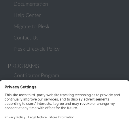
Documentation
Help Center
Migrate to Plesk
Contact Us
Plesk Lifecycle Policy
PROGRAMS
Contributor Program
Partner Program
COMMUNITY
Blog
Forums