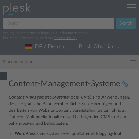
Search
We log search terms to improve our documentation.
For more information, read our
Privacy Policy
.
DE / Deutsch
Plesk Obsidian
Documentation
Content-Management-Systeme
Content-Management-Systeme
(oder
CMS
) sind Anwendungen,
die eine grafische Benutzeroberfläche zum Hinzufügen und
Bearbeiten von Website-Content bereitstellen: Seiten, Skripts,
Dateien, Multimedia-Inhalte usw. Die folgenden CMS sind am
bekanntesten und beliebtesten:
WordPress
- ein kostenfreies, quelloffenes Blogging-Tool