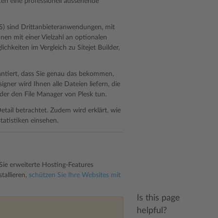
ten eine professionell aussehende
 sind Drittanbieteranwendungen, mit
nnen mit einer Vielzahl an optionalen
keiten im Vergleich zu Sitejet Builder,
ntiert, dass Sie genau das bekommen,
gner wird Ihnen alle Dateien liefern, die
der den File Manager von Plesk tun.
etail betrachtet. Zudem wird erklärt, wie
tatistiken einsehen.
ie erweiterte Hosting-Features
allieren
,
schützen Sie Ihre Websites mit
Is this page
helpful?