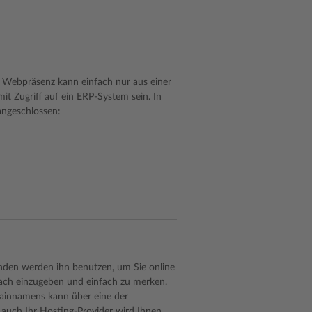
e Webpräsenz kann einfach nur aus einer
t Zugriff auf ein ERP-System sein. In
angeschlossen:
nden werden ihn benutzen, um Sie online
fach einzugeben und einfach zu merken.
mainnamens kann über eine der
 auch Ihr Hosting-Provider wird Ihnen