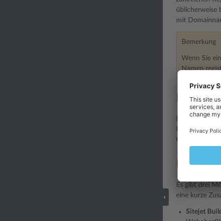
üblicherweise 
mit Domainnam
Bemerkung
Wenn Sie ein
Namen regist
Erwerben
Der Erwerb ein
Infrastruktur 
Contents und s
Erstelle
Es gibt drei M
eine kurze Zus
Sitejet Bui