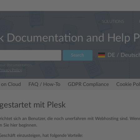
SOLUTIONS
k Documentation and Help P
DE / Deutsc
Search
 our documentation.
Privacy Policy
.
 on Cloud
FAQ / How-To
GDPR Compliance
Cookie Pol
gestartet mit Plesk
 richtet sich an Benutzer, die noch unerfahren mit Webhosting sind. Wenn
en Sie hier beginnen.
eschäft einzusteigen, hat folgende Vorteile: