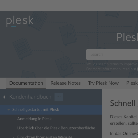
Ples
We log search terms to improve
For more information, read our
Documentation
Release Notes
Try Plesk Now
Plesk
Kundenhandbuch
···
Schnell 
Schnell gestartet mit Plesk
Dieses Kapitel
Anmeldung in Plesk
erstellen, sollt
Überblick über die Plesk Benutzeroberfläche
In das Online-G
Einrichten Ihrer ersten Website