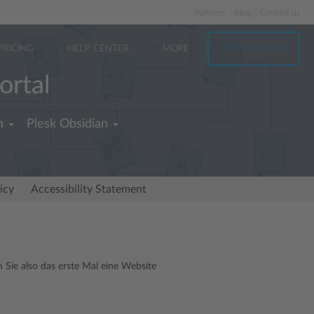
Partners
Blog
Contact us
PRICING
HELP CENTER
MORE
TRY FOR FREE
ortal
h
Plesk Obsidian
icy
Accessibility Statement
 Sie also das erste Mal eine Website