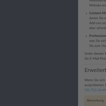
Weboberfläc
Website erst
Content-M
denen Sie e
Add-ons erg
aber erfor
Profession
was Sie sic
Sie zum Hoc
Unter diesem K
Sie E-Mail-Pos
Erweiter
Wenn Sie sich 
ausprobieren: 
SSL/TLS-Zertif
Bemerkung