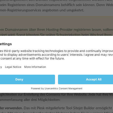
beim Registrieren eines Domainnamens behilflich sein können. Denn Web
en-Registrierungsservices angeboten und umgekehrt.
en Domainnamen über Ihren Hosting-Provider registrieren lassen, sollten 
riert wird. Sonst könnten Sie später Schwierigkeiten beim Wechsel Ihres
 eines Kundenkontos bei einem Hosting-Pro
es Kundenkontos ist in etwa so wie das Mieten von Büroräumen: das Kon
dar, die Ihre Website beherbergen. Es umfasst Internetzugang, Festplatte
o weiter. Weitere Informationen zu Kundenkonten in Plesk finden Sie im
n der Website
öglichkeiten zur Erstellung des Contents für Ihre Website. Jede hat ihre V
ammenfassung aller drei Möglichkeiten:
lder verwenden.
Das mit Plesk mitgelieferte Tool Sitejet Builder ermöglicht