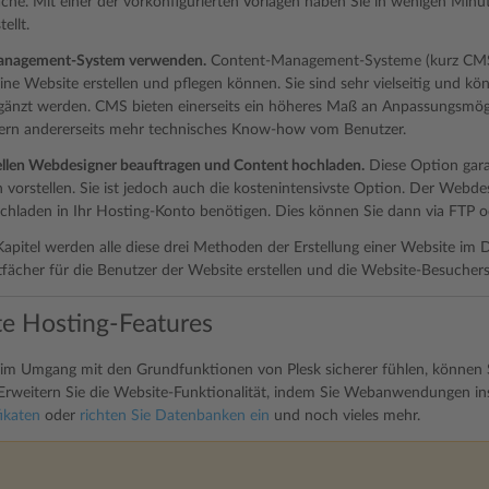
he. Mit einer der vorkonfigurierten Vorlagen haben Sie in wenigen Minu
ellt.
anagement-System verwenden.
Content-Management-Systeme (kurz CMS)
ine Website erstellen und pflegen können. Sie sind sehr vielseitig und kö
änzt werden. CMS bieten einerseits ein höheres Maß an Anpassungsmöglich
dern andererseits mehr technisches Know-how vom Benutzer.
ellen Webdesigner beauftragen und Content hochladen.
Diese Option gara
h vorstellen. Sie ist jedoch auch die kostenintensivste Option. Der Webdesi
hladen in Ihr Hosting-Konto benötigen. Dies können Sie dann via FTP o
apitel werden alle diese drei Methoden der Erstellung einer Website im D
tfächer für die Benutzer der Website erstellen und die Website-Besuchers
te Hosting-Features
im Umgang mit den Grundfunktionen von Plesk sicherer fühlen, können S
Erweitern Sie die Website-Funktionalität, indem Sie
Webanwendungen inst
ikaten
oder
richten Sie Datenbanken ein
und noch vieles mehr.