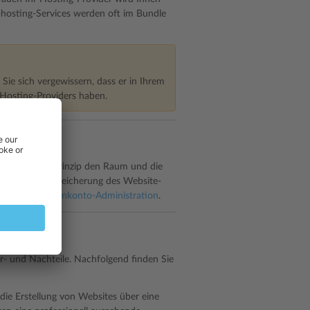
hosting-Services werden oft im Bundle
Sie sich vergewissern, dass er in Ihrem
 Hosting-Providers haben.
vider
to stellt im Prinzip den Raum und die
nspeicher zur Speicherung des Website-
 Kapitel
Kundenkonto-Administration
.
or- und Nachteile. Nachfolgend finden Sie
 die Erstellung von Websites über eine