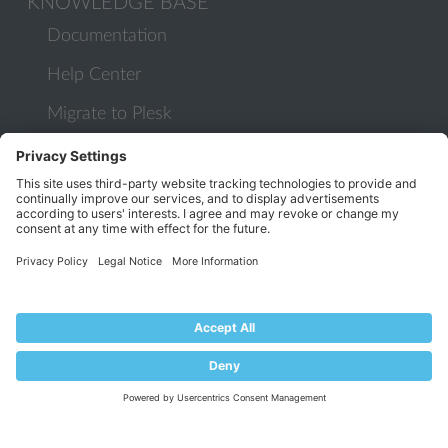
KNOWLEDGE BASE
Documentation
Help Center
Migrate to Plesk
Contact Us
Plesk Lifecycle Policy
PROGRAMS
Contributor Program
Partner Program
COMMUNITY
Blog