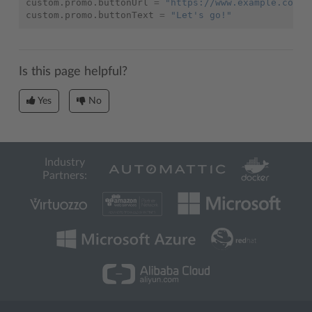
custom.promo.buttonUrl
=
"https://www.example.com/"
custom.promo.buttonText
=
"Let's go!"
Is this page helpful?
Yes
No
Industry
Partners: