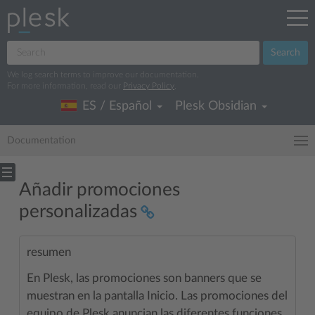
Search
We log search terms to improve our documentation.
For more information, read our
Privacy Policy
.
ES / Español
Plesk Obsidian
Documentation
Añadir promociones
personalizadas
resumen
En Plesk, las promociones son banners que se
muestran en la pantalla Inicio. Las promociones del
equipo de Plesk anuncian las diferentes funciones