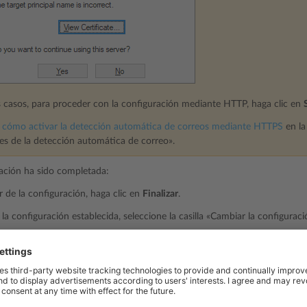
casos, para proceder con la configuración mediante HTTP, haga clic en
cómo activar la detección automática de correos mediante HTTPS
en la
nes de la detección automática de correo».
ación ha sido completada:
ir de la configuración, haga clic en
Finalizar
.
 la configuración establecida, seleccione la casilla «Cambiar la configurac