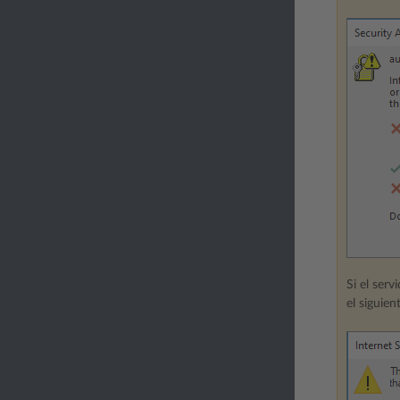
Si el ser
el siguien