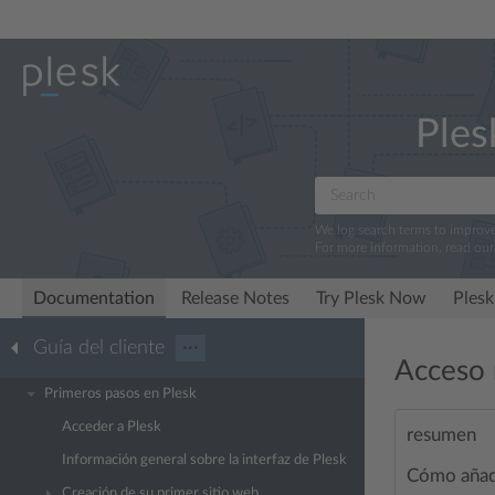
Ples
We log search terms to improv
For more information, read ou
Documentation
Release Notes
Try Plesk Now
Plesk
Guía del cliente
···
Acceso 
Primeros pasos en Plesk
Acceder a Plesk
resumen
Información general sobre la interfaz de Plesk
Cómo añadi
Creación de su primer sitio web