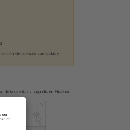
Sí
.
 sección «Incidencias conocidas y
ión de la cuenta» y haga clic en
Finalizar
.