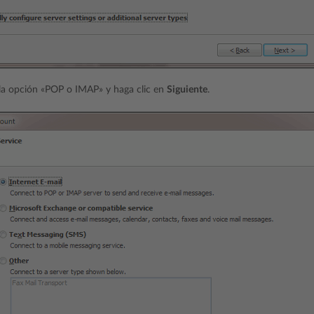
la opción «POP o IMAP» y haga clic en
Siguiente
.