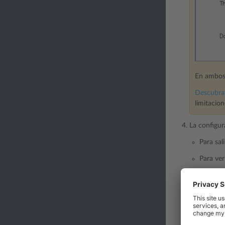
En ambos 
Descubra 
limitacio
La configur
Para sal
Para ver