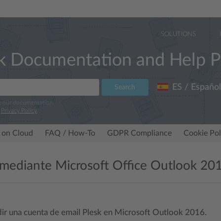
SOLUTIONS
k Documentation and Help P
ES / Español
Search
e our documentation.
r
Privacy Policy
.
 on Cloud
FAQ / How-To
GDPR Compliance
Cookie Pol
mediante Microsoft Office Outlook 20
r una cuenta de email Plesk en Microsoft Outlook 2016.