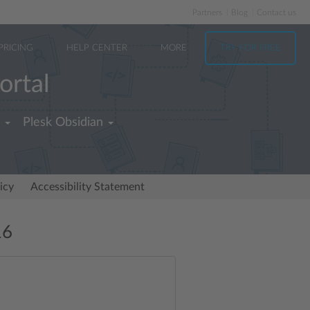
Partners
Blog
Contact us
PRICING
HELP CENTER
MORE
TRY FOR FREE
ortal
Plesk Obsidian
icy
Accessibility Statement
16