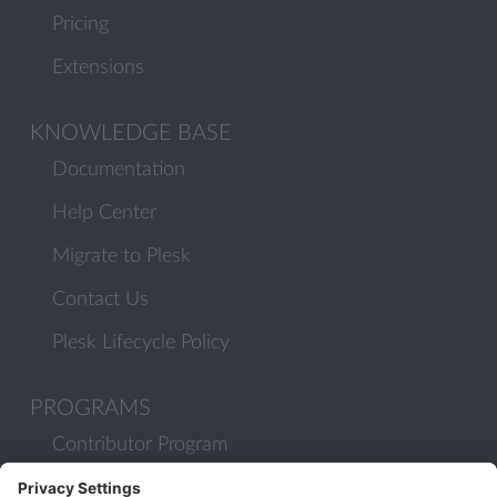
Pricing
Extensions
KNOWLEDGE BASE
Documentation
Help Center
Migrate to Plesk
Contact Us
Plesk Lifecycle Policy
PROGRAMS
Contributor Program
Partner Program