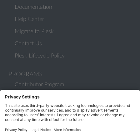
Documentation
Help Center
Migrate to Plesk
Contact Us
Plesk Lifecycle Policy
PROGRAMS
Contributor Program
Partner Program
COMMUNITY
Blog
Forums