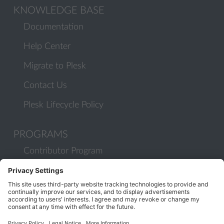
KNOWLEDGE BASE
Documentation
Help Center
Migrate to Plesk
Contact Us
Plesk Lifecycle Policy
PROGRAMS
Contributor Program
Partner Program
COMMUNITY
Blog