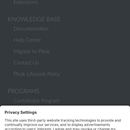
Extensions
KNOWLEDGE BASE
Documentation
Help Center
Migrate to Plesk
Contact Us
Plesk Lifecycle Policy
PROGRAMS
Contributor Program
Partner Program
COMMUNITY