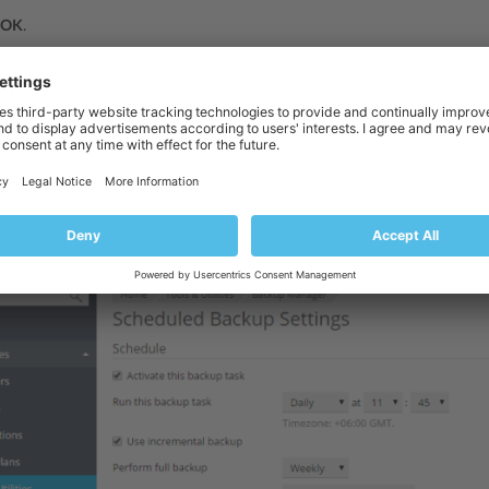
OK
.
les paramètres d’une sauvegarde planifiée :
utils & Utilitaires
>
Gestionnaire
de sauvegarde
.
Planification
et procédez aux changements souhaités.
 les sauvegardes planifiées :
utils & Utilitaires
>
Gestionnaire
de sauvegarde
.
Planification
et décochez la case
Activer cette tâche de sauvegarde
.