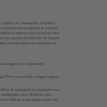
de création des sauvegardes complètes.
us choisissez de sauvegarder le contenu)
ifférence entre le statut actuel de votre
rde vous permet d’économiser de l’espace
mplète correspondante est supprimée ou
s la sauvegarde ou uniquement
e FTP n’a encore été configuré, cliquez
océdure de sauvegarde ou suspendre tous
es sauvegardes. Sous Windows, vous
er à l’aide de la sauvegarde native dès