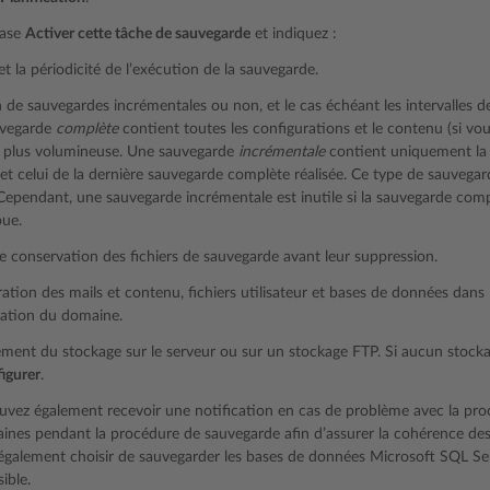
case
Activer cette tâche de sauvegarde
et indiquez :
et la périodicité de l’exécution de la sauvegarde.
 de sauvegardes incrémentales ou non, et le cas échéant les intervalles 
vegarde
complète
contient toutes les configurations et le contenu (si vo
t plus volumineuse. Une sauvegarde
incrémentale
contient uniquement la d
t celui de la dernière sauvegarde complète réalisée. Ce type de sauvega
Cependant, une sauvegarde incrémentale est inutile si la sauvegarde co
ue.
 conservation des fichiers de sauvegarde avant leur suppression.
ation des mails et contenu, fichiers utilisateur et bases de données dan
ration du domaine.
ent du stockage sur le serveur ou sur un stockage FTP. Si aucun stockag
igurer
.
uvez également recevoir une notification en cas de problème avec la pr
aines pendant la procédure de sauvegarde afin d’assurer la cohérence d
galement choisir de sauvegarder les bases de données Microsoft SQL Serv
ible.