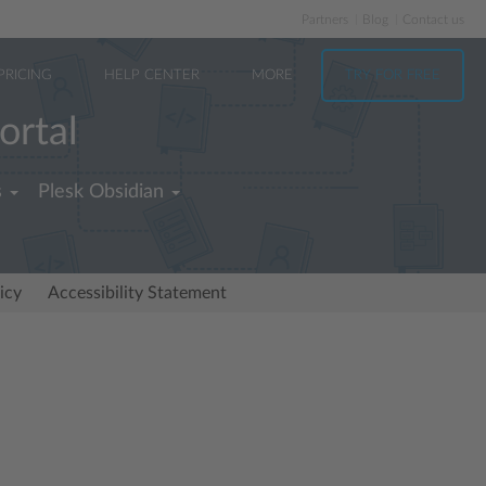
Partners
Blog
Contact us
PRICING
HELP CENTER
MORE
TRY FOR FREE
ortal
s
Plesk Obsidian
icy
Accessibility Statement