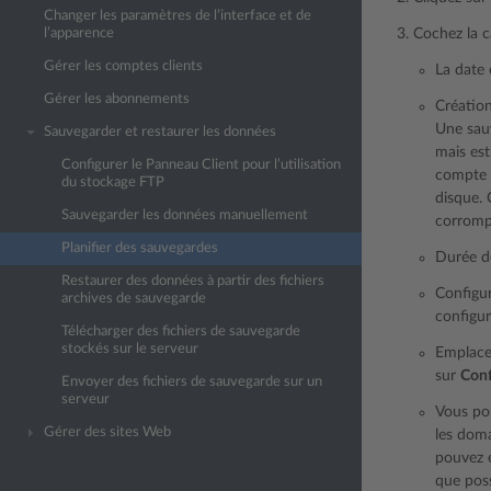
Changer les paramètres de l’interface et de
l’apparence
Cochez la 
Gérer les comptes clients
La date 
Gérer les abonnements
Création
Une sau
Sauvegarder et restaurer les données
mais es
Configurer le Panneau Client pour l’utilisation
compte e
du stockage FTP
disque. 
Sauvegarder les données manuellement
corromp
Planifier des sauvegardes
Durée de
Restaurer des données à partir des fichiers
Configur
archives de sauvegarde
configu
Télécharger des fichiers de sauvegarde
stockés sur le serveur
Emplacem
sur
Conf
Envoyer des fichiers de sauvegarde sur un
serveur
Vous po
Gérer des sites Web
les dom
pouvez é
que poss