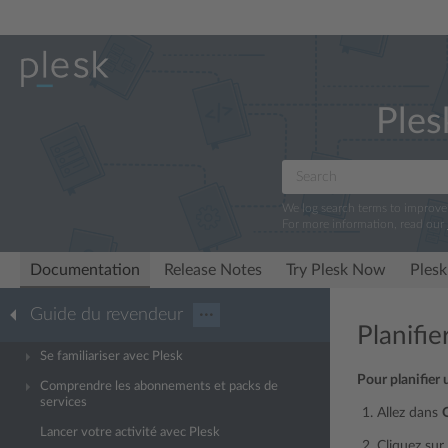
Ples
We log search terms to improv
For more information, read our
Documentation
Release Notes
Try Plesk Now
Plesk
Guide du revendeur
···
Planifi
Se familiariser avec Plesk
Pour planifier
Comprendre les abonnements et packs de
services
Allez dans
O
Lancer votre activité avec Plesk
Cliquez sur