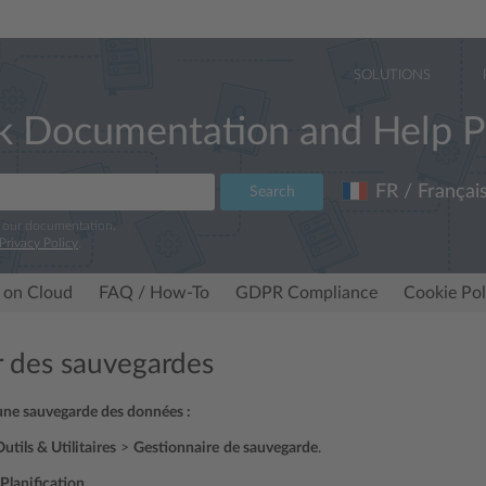
SOLUTIONS
k Documentation and Help P
FR / Françai
Search
e our documentation.
Privacy Policy
.
 on Cloud
FAQ / How-To
GDPR Compliance
Cookie Pol
er des sauvegardes
 une sauvegarde des données :
utils & Utilitaires
>
Gestionnaire
de sauvegarde
.
Planification
.