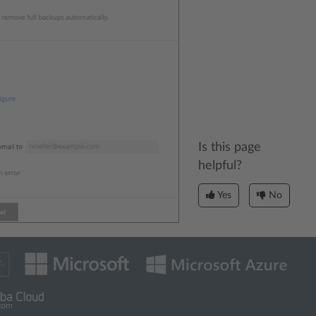
Is this page
helpful?
Yes
No