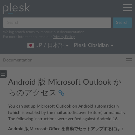
Search
We log search terms to improve our documentation.
For more information, read our
Privacy Policy
.
JP / 日本語
Plesk Obsidian
Documentation
Android 版 Microsoft Outlook か
らのアクセス
You can set up Microsoft Outlook on Android automatically
(which is enabled by the mail autodiscover feature) or manually.
The following instructions were verified against Android 16.
Android 版 Microsoft Office を自動でセットアップするには：