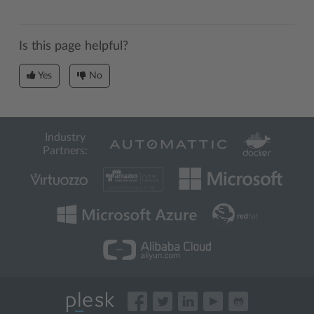
Is this page helpful?
Yes
No
Industry
Partners: