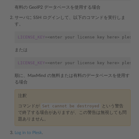
有料の GeoIP2 データベースを使用する場合
サーバに SSH ログインして、以下のコマンドを実行しま
す。
LICENSE_KEY
=
<enter
your
license
key
here>
plesk
または
LICENSE_KEY
=
<enter
your
license
key
here>
plesk
順に、MaxMind の無料または有料のデータベースを使用す
る場合
注釈
Set
cannot
be
destroyed
コマンドが
という警告
で終了する場合がありますが、この警告は無視しても問
題ありません。
Log in to Plesk
.