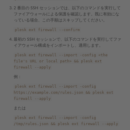
2 番目の SSH セッションでは、以下のコマンドを実行して
ファイアウォールによる保護を確認します。既に有効にな
っている場合、この手順はスキップしてください。
plesk
ext
firewall
--confirm
最初の SSH セッションで、以下のコマンドを実行してファ
イアウォール構成をインポートし、適用します。
plesk
ext
firewall
--import
-config
<the
file's
URL
or
local
path>
&&
plesk
ext
firewall
--apply
例：
plesk
ext
firewall
--import
-config
https://example.com/rules.json
&&
plesk
ext
firewall
--apply
または
plesk
ext
firewall
--import
-config
/tmp/rules.json
&&
plesk
ext
firewall
--apply