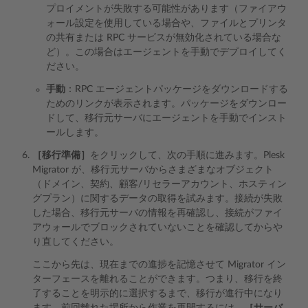
プロイメントが失敗する可能性があります（ファイアウ
ォール設定を使用している場合や、ファイルとプリンタ
の共有または RPC サービスが無効化されている場合な
ど）。この場合はエージェントを手動でデプロイしてく
ださい。
手動
：RPC エージェントパッケージをダウンロードする
ためのリンクが表示されます。パッケージをダウンロー
ドして、移行元サーバにエージェントを手動でインスト
ールします。
［移行準備］
をクリックして、次の手順に進みます。Plesk
Migrator が、移行元サーバからさまざまなオブジェクト
（ドメイン、契約、顧客/リセラーアカウント、ホスティン
グプラン）に関するデータの取得を試みます。接続が失敗
した場合、移行元サーバの情報を再確認し、接続がファイ
アウォールでブロックされていないことを確認してからや
り直してください。
ここから先は、現在までの進捗を記憶させて Migrator イン
ターフェースを離れることができます。つまり、移行を終
了することを明示的に選択するまで、移行が進行中になり
ます。前回離れた場所から作業を再開するには、
［サーバ