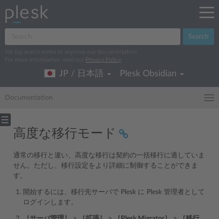
Search
We log search terms to improve our documentation.
For more information, read our
Privacy Policy
.
JP / 日本語
Plesk Obsidian
Documentation
高度な移行モード
通常の移行と違い、高度な移行は契約の一括移行に適していま
せん。ただし、移行設定をより詳細に制御することができま
す。
開始するには、移行先サーバで Plesk に Plesk 管理者として
ログインします。
［サーバ管理］
>
［拡張］
>
［Plesk Migrator］
>
［移行