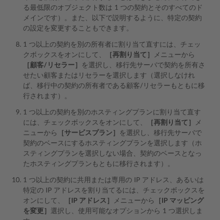
る最低限のオブジェクト数は 1 つの契約とそのすべてのド
メインです）。また、以下で説明するように、特定の契約
の設定を変更することもできます。
1 つ以上の契約を別の所有者に割り当て直すには、チェッ
クボックスをオンにして、
［再割り当て］
メニューから
［顧客/リセラー］
を選択し、移行先サーバで契約を所有さ
せたい顧客またはリセラーを選択します（選択しなけれ
ば、移行中の契約の所有者である顧客/リセラーもともに移
行されます）。
1 つ以上の契約を別のホスティングプランに割り当て直す
には、チェックボックスをオンにして、
［再割り当て］
メ
ニューから
［サービスプラン］
を選択し、移行先サーバで
契約のベースにするホスティングプランを選択します（ホ
スティングプランを選択しない場合、契約のベースとなっ
たホスティングプランもともに移行されます）。
1 つ以上の契約に共用または専用の IP アドレス、あるいは
特定の IP アドレスを割り当てるには、チェックボックスを
オンにして、
［IP アドレス］
メニューから
［IP マッピング
を変更］
選択し、使用可能なオプションから 1 つ選択しま