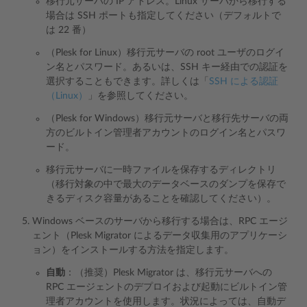
移行元サーバの IP アドレス。Linux サーバから移行する
場合は SSH ポートも指定してください（デフォルトで
は 22 番）
（Plesk for Linux）移行元サーバの root ユーザのログイ
ン名とパスワード。あるいは、SSH キー経由での認証を
選択することもできます。詳しくは「
SSH による認証
（Linux）
」を参照してください。
（Plesk for Windows）移行元サーバと移行先サーバの両
方のビルトイン管理者アカウントのログイン名とパスワ
ード。
移行元サーバに一時ファイルを保存するディレクトリ
（移行対象の中で最大のデータベースのダンプを保存で
きるディスク容量があることを確認してください）。
Windows ベースのサーバから移行する場合は、RPC エージ
ェント（Plesk Migrator によるデータ収集用のアプリケーシ
ョン）をインストールする方法を指定します。
自動
：（推奨）Plesk Migrator は、移行元サーバへの
RPC エージェントのデプロイおよび起動にビルトイン管
理者アカウントを使用します。状況によっては、自動デ