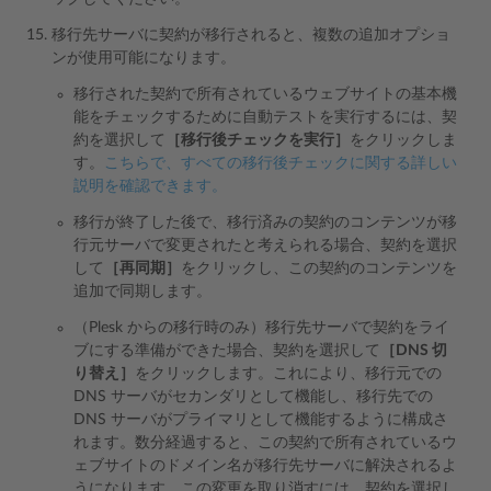
移行先サーバに契約が移行されると、複数の追加オプショ
ンが使用可能になります。
移行された契約で所有されているウェブサイトの基本機
能をチェックするために自動テストを実行するには、契
約を選択して
［移行後チェックを実行］
をクリックしま
す。
こちらで、すべての移行後チェックに関する詳しい
説明を確認できます。
移行が終了した後で、移行済みの契約のコンテンツが移
行元サーバで変更されたと考えられる場合、契約を選択
して
［再同期］
をクリックし、この契約のコンテンツを
追加で同期します。
（Plesk からの移行時のみ）移行先サーバで契約をライ
ブにする準備ができた場合、契約を選択して
［DNS 切
り替え］
をクリックします。これにより、移行元での
DNS サーバがセカンダリとして機能し、移行先での
DNS サーバがプライマリとして機能するように構成さ
れます。数分経過すると、この契約で所有されているウ
ェブサイトのドメイン名が移行先サーバに解決されるよ
うになります。この変更を取り消すには、契約を選択し