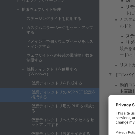
Off
ウェブアプリケーション
リモ
拡張ウェブサイト管理
トに
ステージングサイトを使用する
カスタ
ルドと
カスタムエラーページをセットアップ
する
ステ
ドメイン下で個人ウェブページをホス
リダ
ティングする
競合を
ードの 
ウェブサイトへの接続の帯域幅と数を
制限する
リスト
仮想ディレクトリを使用する
（Windows）
［コンパイ
仮想ディレクトリを作成する
動的コ
ト言語
仮想ディレクトリの ASP.NET 設定を
構成する
リテー
仮想ディレクトリ用の PHP を構成す
す。
る
デバッ
仮想ディレクトリへのアクセスをセ
場合、
ットアップする
仮想ディレクトリ設定を変更する