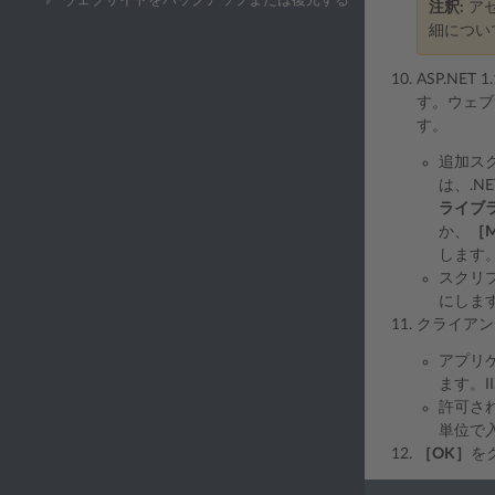
ウェブサイトをバックアップまたは復元する
注釈:
ア
細につい
ASP.NET
す。ウェブ
す。
追加ス
は、.
ライブ
か、
［M
します
スクリ
にしま
クライアン
アプリ
ます。I
許可さ
単位で
［OK］
を