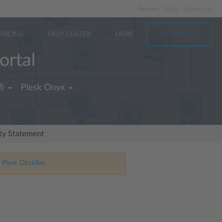
Partners
Blog
Contact us
PRICING
HELP CENTER
MORE
TRY FOR FREE
ortal
語
Plesk Onyx
ity Statement
 Plesk Obsidian.
る