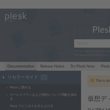
Ples
We log search terms to imp
For more information, read
Documentation
Release Notes
Try Plesk Now
Plesk
リセラーガイド
···
This is d
Plesk に慣れる
サービスプランおよび契約について理解を深め
仮想ディ
る
Plesk でビジネスを立ち上げる
ウェブサイト内