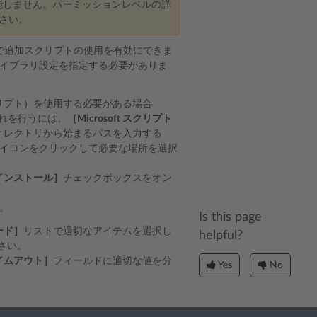
能しません。パーミッションレベルの詳
さい。
で追加スクリプトの使用を有効にできま
イブラリ設定を指定する必要がありま
リプト）を使用する必要がある場合
これを行うには、
［Microsoft スクリプト
ィレクトリから始まるパスを入力する
イコンをクリックして必要な場所を選択
インストール］
チェックボックスをオン
。
Is this page
ード］
リストで適切なアイテムを選択し
helpful?
ださい。
イムアウト］
フィールドに適切な値を分
Yes
No