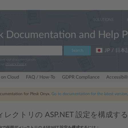
SOLUTIONS
k Documentation and Help P
JP / 日本
Search
rove our documentation.
 our
Privacy Policy
.
 on Cloud
FAQ / How-To
GDPR Compliance
Accessibil
ocumentation for Plesk Onyx.
Go to documentation for the latest version,
レクトリの ASP.NET 設定を構成す
で仮想ディレクトリの ASP.NET 設定を構成するには：