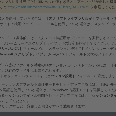
センブリに割り当てた信頼レベルが低すぎると、アセンブリが正しく機
ては
http://msdn.microsoft.com/en-us/library/Aa302425
を参照してくだ
 1.1.x を使用している場合は、
［スクリプトライブラリ設定］
フィールド
サイトで検証ウェブコントロールを使用している場合は、スクリプトラ
クリプト（具体的には、入力データ検証用オブジェクトを実行するスク
NET フレームワークスクリプトライブラリの設定を指定してください。
ラリへのパス］
フィールドに、スラッシュに続けてドメインのルートデ
icrosoft スクリプトライブラリへのパス］
フィールドの横のフォルダア
。
プトを含むファイルを特定のロケーションにインストールするには、
［
す。既存のファイルは上書きされます。
トセッションパラメータを
［セッション設定］
フィールドに設定します
ケーションのデフォルト認証モードをセットアップするには、
［認証モ
IS 認証を使用している場合は、
**
Windows**認証モードを選択してく
れるセッションアイドル時間をセットアップするには、
［セッションタ
入力してください。
クリックすると、変更した内容がすべて適用されます。