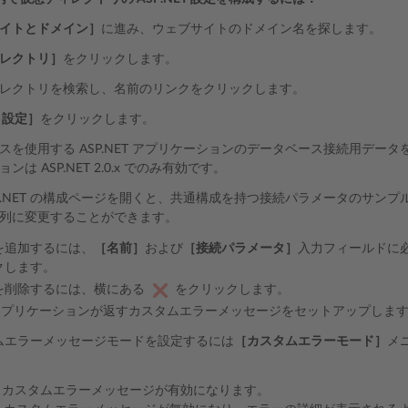
イトとドメイン］
に進み、ウェブサイトのドメイン名を探します。
レクトリ］
をクリックします。
レクトリを検索し、名前のリンクをクリックします。
T 設定］
をクリックします。
スを使用する ASP.NET アプリケーションのデータベース接続用デー
ンは ASP.NET 2.0.x でのみ有効です。
SP.NET の構成ページを開くと、共通構成を持つ接続パラメータのサン
列に変更することができます。
を追加するには、
［名前］
および
［接続パラメータ］
入力フィールドに
クします。
を削除するには、横にある
をクリックします。
ET アプリケーションが返すカスタムエラーメッセージをセットアップしま
ムエラーメッセージモードを設定するには
［カスタムエラーモード］
メ
：カスタムエラーメッセージが有効になります。