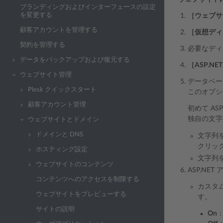
ブランディングおよびインターフェースの設定
を変更する
［ウェブサ
顧客アカウントを管理する
［仮想ディ
契約を管理する
必要なディ
データをバックアップおよび復元する
［ASP.NE
ウェブサイト管理
データベー
Plesk クイックスタート
このオプショ
顧客アカウント管理
初めて A
独自の文字
ウェブサイトとドメイン
ドメインと DNS
文字列
クリッ
ホスティング設定
文字列
ウェブサイトのコンテンツ
ASP.N
コンテンツへのアクセスを制限する
カスタ
ウェブサイトをプレビューする
す。
サイトの説明
On