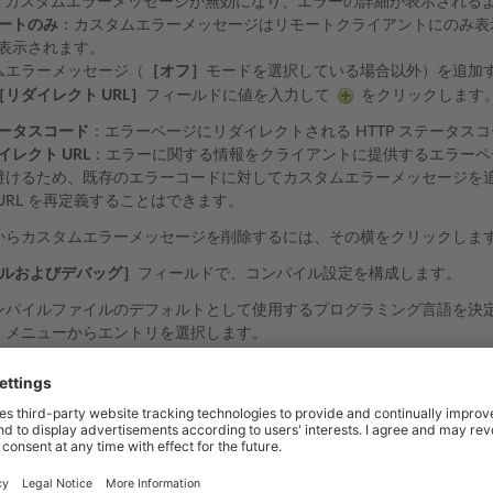
：カスタムエラーメッセージが無効になり、エラーの詳細が表示される
ートのみ
：カスタムエラーメッセージはリモートクライアントにのみ表示さ
表示されます。
ムエラーメッセージ（
［オフ］
モードを選択している場合以外）を追加
［リダイレクト URL］
フィールドに値を入力して
をクリックします
ータスコード
：エラーページにリダイレクトされる HTTP ステータス
イレクト URL
：エラーに関する情報をクライアントに提供するエラーペ
避けるため、既存のエラーコードに対してカスタムエラーメッセージを
URL を再定義することはできます。
からカスタムエラーメッセージを削除するには、その横をクリックしま
ルおよびデバッグ］
フィールドで、コンパイル設定を構成します。
ンパイルファイルのデフォルトとして使用するプログラミング言語を決
］
メニューからエントリを選択します。
ルバイナリのコンパイルを有効にするには、
［デバッグをオンにする］
グバイナリのコンパイルを有効にするには、
［デバッグをオンにする］
ソースコードの一部にエラーがあると、診断メッセージに表示されます