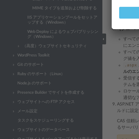
注釈:
MIME タイプを追加および削除する
デバ
前に
IIS アプリケーションプールをセットア
ップする（Windows）
［グローバ
Web Deploy によるウェブパブリッシン
グ（Windows）
すべて
にエン
（高度）ウェブサイトセキュリティ
すべて
WordPress Toolkit
グ値を入
Git のサポート
.aspx
ルのエ
Ruby のサポート（Linux）
受信す
Node.js のサポート
テムを
ロケー
Presence Builder でサイトを作成する
適切な
ウェブサイトへの FTP アクセス
ASP.N
ルドに設定
メール設定
タスクをスケジューリングする
CAS 信
るサーバリ
ウェブサイトのデータベース