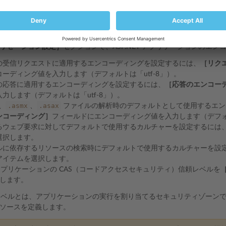
アプリケーションをデバッグモードで実行すると、メモリやパフォーマ
ッグ機能は、アプリケーションのテスト時に使用するようにして、本番
無効にすることをお勧めします。
リゼーション設定］
セクションで、ASP.NET アプリケーションのエ
の受信リクエストに適用するエンコーディングを設定するには、
［リク
コーディング値を入力します（デフォルトは「utf-8」）。
の応答に適用するエンコーディングを設定するには、
［応答のエンコー
力します（デフォルトは「utf-8」）。
.asmx
.asax
、
、
ファイルの解析時のデフォルトとして使用するエン
ンコーディング］
フィールドにエンコーディング値を入力します（デフォルト
るウェブ要求に対してデフォルトで使用するカルチャーを設定するには
選択します。
ルに依存するリソースの検索時にデフォルトで使用するカルチャーを設
アイテムを選択します。
ET アプリケーションの CAS（コードアクセスセキュリティ）信頼レベルを
します。
頼レベルとは、アプリケーションの実行を割り当てるセキュリティゾーン
ソースを定義します。