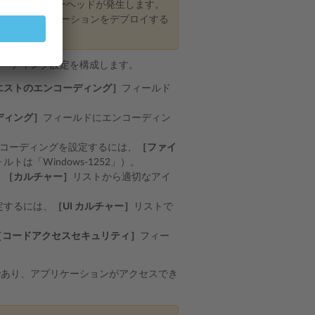
ンスのオーバーヘッドが発生します。
環境にアプリケーションをデプロイする
ンコーディング設定を構成します。
エストのエンコーディング］
フィールド
ディング］
フィールドにエンコーディン
コーディングを設定するには、
［ファイ
は「Windows-1252」）。
、
［カルチャー］
リストから適切なアイ
定するには、
［UI カルチャー］
リストで
［コードアクセスセキュリティ］
フィー
であり、アプリケーションがアクセスでき