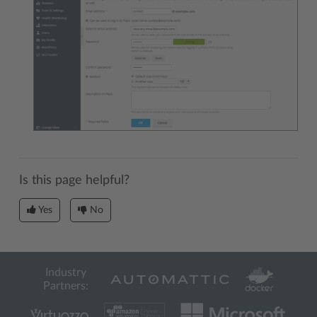
Is this page helpful?
Yes
No
Industry
Partners: