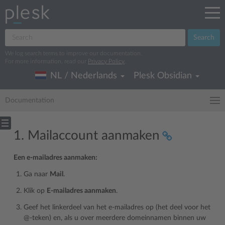
Search
We log search terms to improve our documentation.
For more information, read our
Privacy Policy
.
NL / Nederlands
Plesk Obsidian
Documentation
1. Mailaccount aanmaken
Een e-mailadres aanmaken:
Ga naar
Mail
.
Klik op
E-mailadres aanmaken
.
Geef het linkerdeel van het e-mailadres op (het deel voor het
@-teken) en, als u over meerdere domeinnamen binnen uw