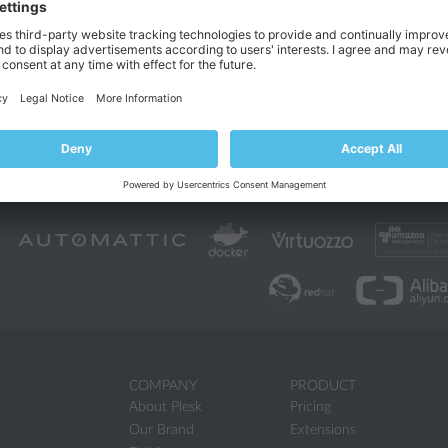
ить контент одним из следующих способов:
ю FTP
. Этот способ лучше использовать, если сайтом занимается нес
 вашей учетной записи клиента. Вы можете просто создать для них 
в разделе
Загрузка содержимого с помощью FTP
.
 менеджера файлов в Панели клиента
. Этот способ более удобен, 
функции, как визуальный редактор HTML и управление доступом к 
ю смотрите в разделе
Загрузка содержимого с помощью менедже
COMPANY
PRODUCT
About Plesk
Pricing
Our Brand
Extensions