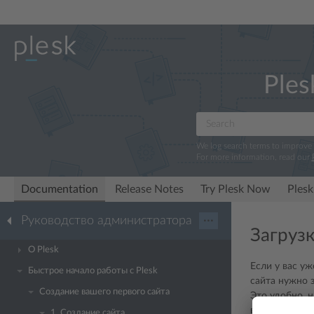
Ples
We log search terms to improve
For more information, read our
Documentation
Release Notes
Try Plesk Now
Plesk
Руководство администратора
···
Загруз
О Plesk
Если у вас уж
Быстрое начало работы с Plesk
сайта нужно 
Создание вашего первого сайта
Это удобно, 
версии ASP.N
1. Создание сайта