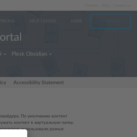
Partners
Blog
Contact us
PRICING
HELP CENTER
MORE
TRY FOR FREE
ortal
й
Plesk Obsidian
icy
Accessibility Statement
провайдера. По умолчанию контент
ружать контент в
виртуальную папку
.
риложения использовали разные
ок
.