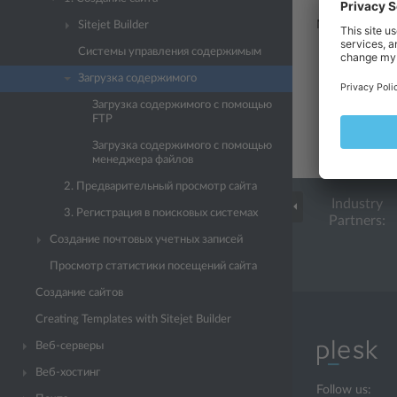
Можно загруз
Sitejet Builder
Системы управления содержимым
С помощь
доступа к
Загрузка содержимого
смотрите 
Загрузка содержимого с помощью
FTP
С помощью
полезные 
Загрузка содержимого с помощью
информаци
менеджера файлов
2. Предварительный просмотр сайта
Industry
3. Регистрация в поисковых системах
Partners:
Создание почтовых учетных записей
Просмотр статистики посещений сайта
Создание сайтов
Creating Templates with Sitejet Builder
Веб-серверы
Веб-хостинг
Follow us: