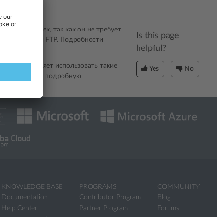
колько человек, так как он не требует
Is this page
пользователей FTP. Подробности
helpful?
так как позволяет использовать такие
Yes
No
файлам. Более подробную
ра файлов
.
KNOWLEDGE BASE
PROGRAMS
COMMUNITY
Documentation
Contributor Program
Blog
Help Center
Partner Program
Forums