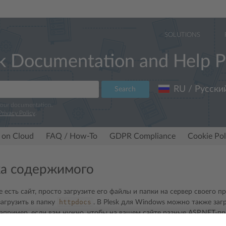
SOLUTIONS
k Documentation and Help P
RU / Русски
Search
 our documentation.
Privacy Policy
.
 on Cloud
FAQ / How-To
GDPR Compliance
Cookie Pol
ка содержимого
е есть сайт, просто загрузите его файлы и папки на сервер своего 
httpdocs
загрузить в папку
. В Plesk для Windows можно также заг
например, если вам нужно, чтобы на вашем сайте разные ASP.NET-п
ET. Смотрите подробнее в разделе
Использование виртуальных пап