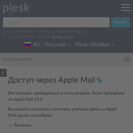
Search
We log search terms to improve our documentation.
For more information, read our
Privacy Policy
.
RU / Русский
Plesk Obsidian
Documentation
Доступ через Apple Mail
Инструкции, приведенные в этом разделе, были проверены
на Apple Mail 13.4.
Вы можете настроить почтовую учетную запись в Apple
Mail двумя способами:
Вручную.