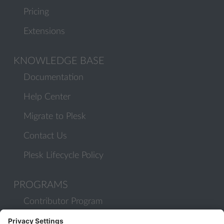
Pricing
Extensions
KNOWLEDGE BASE
Documentation
Help Center
Migrate to Plesk
Contact Us
Plesk Lifecycle Policy
PROGRAMS
Contributor Program
Partner Program