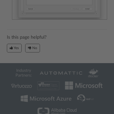
Is this page helpful?
Yes
No
Industry
Partners: