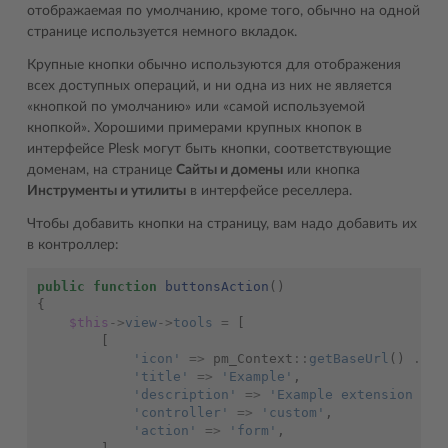
отображаемая по умолчанию, кроме того, обычно на одной
странице используется немного вкладок.
Крупные кнопки обычно используются для отображения
всех доступных операций, и ни одна из них не является
«кнопкой по умолчанию» или «самой используемой
кнопкой». Хорошими примерами крупных кнопок в
интерфейсе Plesk могут быть кнопки, соответствующие
доменам, на странице
Сайты и домены
или кнопка
Инструменты и утилиты
в интерфейсе реселлера.
Чтобы добавить кнопки на страницу, вам надо добавить их
в контроллер:
public
function
buttonsAction
()
{
$this
->
view
->
tools
=
[
[
'icon'
=>
pm_Context
::
getBaseUrl
()
.
"i
'title'
=>
'Example'
,
'description'
=>
'Example extension wit
'controller'
=>
'custom'
,
'action'
=>
'form'
,