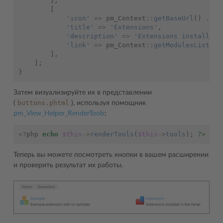
],
[
'icon'
=>
pm_Context
::
getBaseUrl
()
.
"i
'title'
=>
'Extensions'
,
'description'
=>
'Extensions installed 
'link'
=>
pm_Context
::
getModulesListUrl
],
];
}
Затем визуализируйте их в представлении
buttons.phtml
(
), используя помощник
pm_View_Helper_RenderTools
:
<?
php
echo
$this
->
renderTools
(
$this
->
tools
);
?>
Теперь вы можете посмотреть кнопки в вашем расширении
и проверить результат их работы.