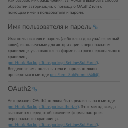
Как разработчик расширения, вы можете выбирать способ
обработки авторизации: с помощью OAuth2 или с
помощью имени пользователя и пароля.
Имя пользователя и пароль
Имя пользователя и пароль (либо ключ доступа/секретный
ключ), используемые для авторизации в персональном
хранилище, указываются на форме настроек персонального
хранилища
pm_Hook_Backup_Transport::getSettingsSubForm()
.
Введенные имя пользователя и пароль должны
проверяться в методе
pm_Form_SubForm::isValid()
.
OAuth2
Авторизация OAuth2 должна быть реализована в методе
pm_Hook_Backup_Transport::authorize()
. Этот метод всегда
вызывается перед отображением формы настроек
персонального хранилища,
pm_Hook_Backup_Transport::getSettingsSubForm()
.