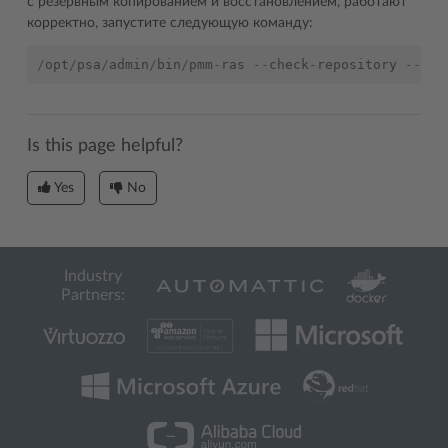
с резервным копированием и восстановлением, работают
корректно, запустите следующую команду:
/
opt
/
psa
/
admin
/
bin
/
pmm
-
ras
--
check
-
repository
--
deb
Is this page helpful?
Yes
No
Industry
Partners: