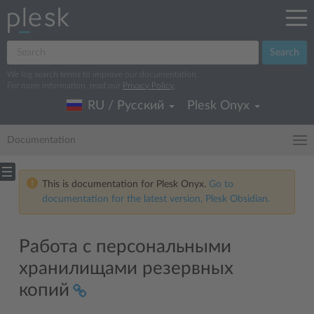
Search
We log search terms to improve our documentation.
For more information, read our
Privacy Policy
.
RU / Русский
Plesk Onyx
Documentation
This is documentation for Plesk Onyx.
Go to
documentation for the latest version, Plesk Obsidian.
Работа с персональными
хранилищами резервных
копий