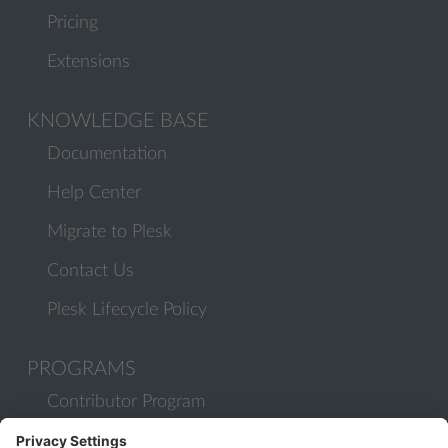
Pricing
Extensions
KNOWLEDGE BASE
Documentation
Help Center
Migrate to Plesk
Contact Us
Plesk Lifecycle Policy
PROGRAMS
Contributor Program
Partner Program