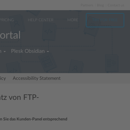
Partners
Blog
Contact us
PRICING
HELP CENTER
MORE
TRY FOR FREE
ortal
h
Plesk Obsidian
icy
Accessibility Statement
atz von FTP-
en Sie das Kunden-Panel entsprechend