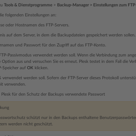
zu
Tools & Dienstprogramme
>
Backup-Manager > Einstellungen zum FTP
ie folgenden Einstellungen an:
sse oder Hostnamen des FTP-Servers.
nis auf dem Server, in dem die Backupdateien gespeichert werden sollen.
rnamen und Passwort für den Zugriff auf das FTP-Konto.
FTP-Passivmodus verwendet werden soll. Wenn die Verbindung zum angeg
e Option aus und versuchen Sie es erneut. Plesk testet in dem Fall die Ver
-Speicher auf
OK
klicken.
verwendet werden soll. Sofern der FTP-Server dieses Protokoll unterstüt
eit verwenden.
 Plesk für den Schutz der Backups verwendete Passwort
kung
sswortschutz schützt nur in den Backups enthaltene Benutzerpasswörter
ern werden nicht geschützt.