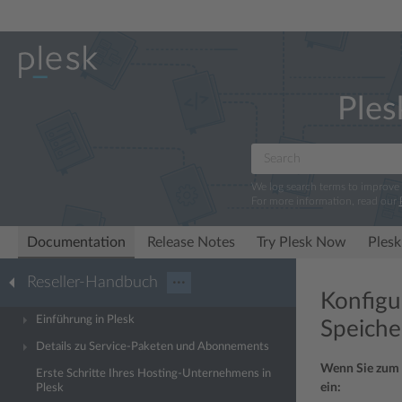
Ples
We log search terms to improve
For more information, read our
Documentation
Release Notes
Try Plesk Now
Plesk
Reseller-Handbuch
···
Konfigu
Einführung in Plesk
Speiche
Details zu Service-Paketen und Abonnements
Wenn Sie zum 
Erste Schritte Ihres Hosting-Unternehmens in
ein:
Plesk