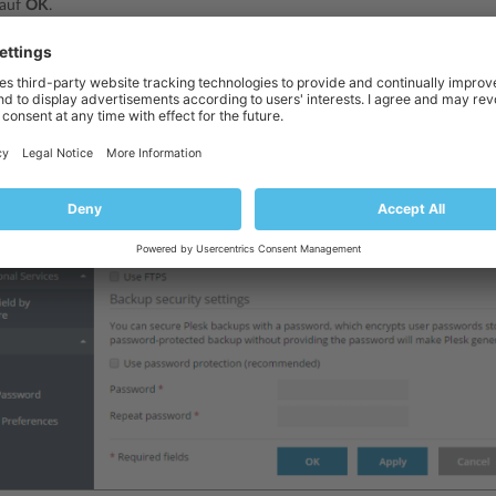
 auf
OK
.