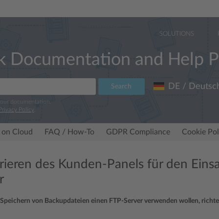
SOLUTIONS
k Documentation and Help P
DE / Deutsc
Search
 our documentation.
Privacy Policy
.
 on Cloud
FAQ / How-To
GDPR Compliance
Cookie Pol
rieren des Kunden-Panels für den Eins
r
Speichern von Backupdateien einen FTP-Server verwenden wollen, richt