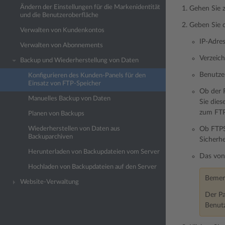
Ändern der Einstellungen für die Markenidentität
Gehen Sie 
und die Benutzeroberfläche
Geben Sie d
Verwalten von Kundenkontos
IP-Adre
Verwalten von Abonnements
Verzeich
Backup und Wiederherstellung von Daten
Benutze
Konfigurieren des Kunden-Panels für den
Einsatz von FTP-Speicher
Ob der 
Manuelles Backup von Daten
Sie dies
zum FTP
Planen von Backups
Wiederherstellen von Daten aus
Ob FTPS 
Backuparchiven
Sicherh
Herunterladen von Backupdateien vom Server
Das von
Hochladen von Backupdateien auf den Server
Bemer
Website-Verwaltung
Der Pa
Benutz