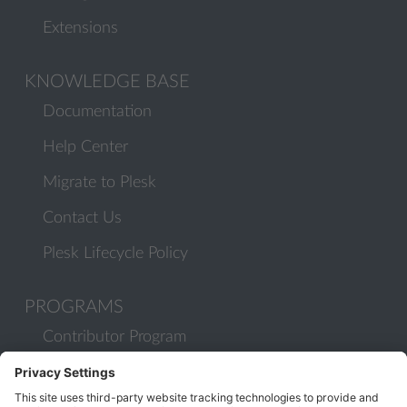
Extensions
KNOWLEDGE BASE
Documentation
Help Center
Migrate to Plesk
Contact Us
Plesk Lifecycle Policy
PROGRAMS
Contributor Program
Partner Program