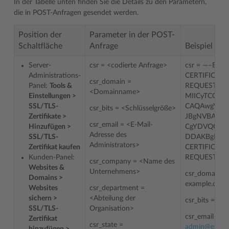
In der Tabelle unten finden Sie die Details zu den Parametern,
die in POST-Anfragen gesendet werden.
Position der
Parameter in der POST-
Schaltfläche
Anfrage
Beispiel
Server-
csr = <codierte Anfrage>
csr = —–BEG
Administrations-
CERTIFICATE
csr_domain =
Panel:
Tools &
REQUEST—–
<Domainname>
Einstellungen >
MIICyTCCAb
SSL/TLS-
CAQAwgYMx
csr_bits = <Schlüsselgröße>
Zertifikate >
JBgNVBAYT
csr_email = <E-Mail-
Hinzufügen >
CgYDVQQIE
Adresse des
SSL/TLS-
DDAKBgNV 
Administrators>
Zertifikat kaufen
CERTIFICATE
Kunden-Panel:
REQUEST—–
csr_company = <Name des
Websites &
Unternehmens>
csr_domain =
Domains >
example.com
Websites
csr_department =
sichern >
<Abteilung der
csr_bits = 20
SSL/TLS-
Organisation>
csr_email =
Zertifikat
csr_state =
admin
@
exam
hinzufügen >