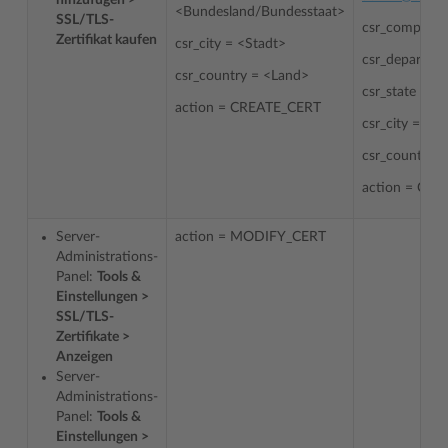
<Bundesland/Bundesstaat>
SSL/TLS-
csr_company
Zertifikat kaufen
csr_city = <Stadt>
csr_departmen
csr_country = <Land>
csr_state = Ill
action = CREATE_CERT
csr_city = Ch
csr_country 
action = CR
Server-
action = MODIFY_CERT
Administrations-
Panel:
Tools &
Einstellungen >
SSL/TLS-
Zertifikate >
Anzeigen
Server-
Administrations-
Panel:
Tools &
Einstellungen >