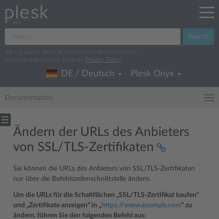
Search
We log search terms to improve our documentation.
For more information, read our
Privacy Policy
.
DE / Deutsch
Plesk Onyx
Documentation
Ändern der URLs des Anbieters
von SSL/TLS-Zertifikaten
Sie können die URLs des Anbieters von SSL/TLS-Zertifikaten
nur über die Befehlszeilenschnittstelle ändern.
Um die URLs für die Schaltflächen „SSL/TLS-Zertifikat kaufen“
und „Zertifikate anzeigen“ in „
https://www.example.com
“ zu
ändern, führen Sie den folgenden Befehl aus: