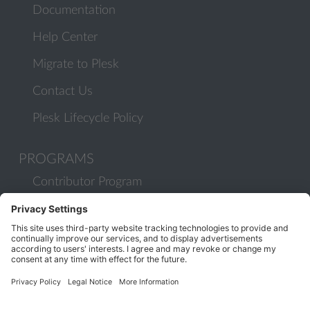
Documentation
Help Center
Migrate to Plesk
Contact Us
Plesk Lifecycle Policy
PROGRAMS
Contributor Program
Partner Program
COMMUNITY
Blog
Forums