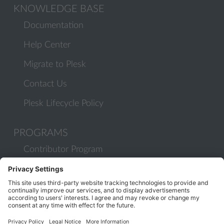
KNOWLEDGE BASE
Documentation
Help Center
Migrate to Plesk
Contact Us
Plesk Lifecycle Policy
PROGRAMS
Contributor Program
Partner Program
COMMUNITY
Blog