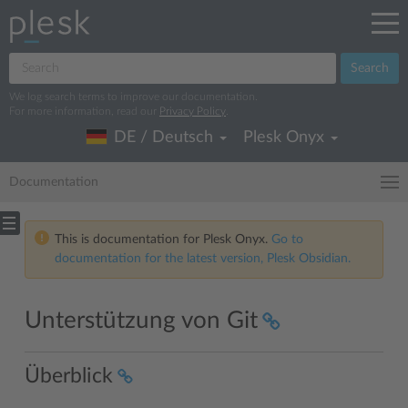
Search
We log search terms to improve our documentation.
For more information, read our
Privacy Policy
.
DE / Deutsch
Plesk Onyx
Documentation
This is documentation for Plesk Onyx.
Go to
documentation for the latest version, Plesk Obsidian.
Unterstützung von Git
Überblick