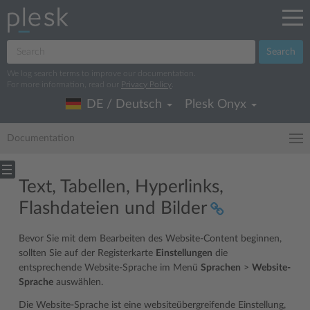
Search
We log search terms to improve our documentation.
For more information, read our
Privacy Policy
.
DE / Deutsch
Plesk Onyx
Documentation
Text, Tabellen, Hyperlinks,
Flashdateien und Bilder
Bevor Sie mit dem Bearbeiten des Website-Content beginnen,
sollten Sie auf der Registerkarte
Einstellungen
die
entsprechende Website-Sprache im Menü
Sprachen
>
Website-
Sprache
auswählen.
Die Website-Sprache ist eine websiteübergreifende Einstellung,