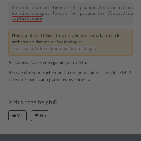
Service started lowest (0) psaadm /usr/local/psa/ad
Service stopped lowest (0) psaadm /usr/local/psa/ad
--plesk-name
Nota:
si utiliza Debian Linux o Ubuntu Linux, la ruta a los
archivos de sistema de Watchdog es
/opt/psa/admin/modules/watchdog/
.
Incidencia:
No se entrega ninguna alerta.
Resolución:
compruebe que la configuración del servidor SMTP
saliente especificada por usted es correcta.
Is this page helpful?
Yes
No