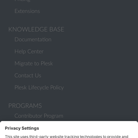
Extensions
KNOWLEDGE BASE
Documentation
Help Center
Migrate to Plesk
Contact Us
Plesk Lifecycle Policy
PROGRAMS
Contributor Program
Partner Program