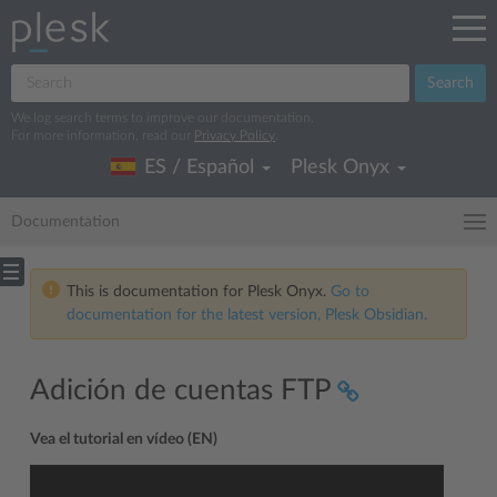
Search
We log search terms to improve our documentation.
For more information, read our
Privacy Policy
.
ES / Español
Plesk Onyx
Documentation
This is documentation for Plesk Onyx.
Go to
documentation for the latest version, Plesk Obsidian.
Adición de cuentas FTP
Vea el tutorial en vídeo (EN)