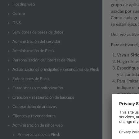
Hosting web
grupo de aplic
usadas por sus
Correo
Como cada grup
DNS
se estén ejecu
Servidores de bases de datos
Una vez active
Administración del servidor
Para activar el
Administración de Plesk
Vaya a
Siti
Personalización del interfaz de Plesk
Haga clic 
Especifique
Actualizaciones principales y secundarias de Plesk
y la cantid
Extensiones de Plesk
Para limita
indique el 
Estadísticas y monitorización
cuando un p
Creación y restauración de backups
monitorizac
Compartición de archivos
último rest
Seleccione 
Clientes y revendedores
periódicame
Administración de sitios web
aplicación 
Haga clic 
Primeros pasos en Plesk