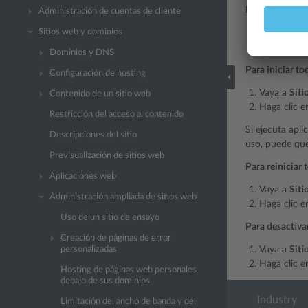
Para detener t
Administración de cuentas de cliente
Sitios web y dominios
Vaya a
Siti
Haga clic 
Dominios y DNS
Para iniciar to
Configuración de hosting
Vaya a
Siti
Contenido de un sitio web
Haga clic 
Restricción del acceso al contenido
Si ejecuta apl
Descripciones del sitio
uso, puede que 
Previsualización de sitios web
Para reiniciar 
Aplicaciones web
Vaya a
Siti
Administración ampliada de sitios web
Haga clic 
Uso de un sitio de ensayo
Para desactivar
Creación de páginas de error
personalizadas
Vaya a
Siti
Haga clic 
Hosting de páginas web personales
debajo de sus dominios
Industry
Limitación del ancho de banda y del