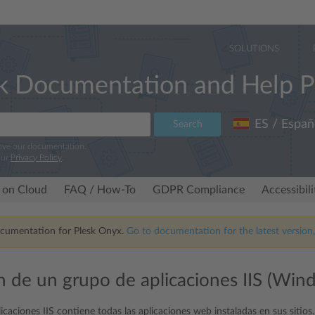
SOLUTIONS
k Documentation and Help P
ES / Españ
Search
rove our documentation.
our
Privacy Policy
.
 on Cloud
FAQ / How-To
GDPR Compliance
Accessibil
ocumentation for Plesk Onyx.
Go to documentation for the latest version,
n de un grupo de aplicaciones IIS (Win
icaciones IIS contiene todas las aplicaciones web instaladas en sus sitios