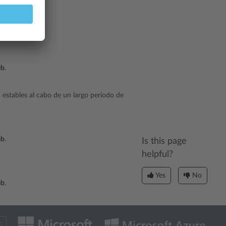
eb
.
eb
.
estables al cabo de un largo periodo de
eb
.
Is this page
helpful?
Yes
No
eb
.