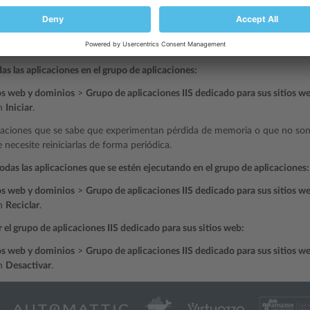
odas las aplicaciones que se estén ejecutando en el grupo de aplicaciones:
os web y dominios
>
Grupo de aplicaciones IIS dedicado para sus sitios w
en
Detener
.
das las aplicaciones en el grupo de aplicaciones:
os web y dominios
>
Grupo de aplicaciones IIS dedicado para sus sitios w
en
Iniciar
.
icaciones que se sabe que experimentan pérdida de memoria o que no son 
necesite reiniciarlas de forma periódica.
todas las aplicaciones que se estén ejecutando en el grupo de aplicaciones:
os web y dominios
>
Grupo de aplicaciones IIS dedicado para sus sitios w
en
Reciclar
.
 el grupo de aplicaciones IIS dedicado para sus sitios web:
os web y dominios
>
Grupo de aplicaciones IIS dedicado para sus sitios w
en
Desactivar
.