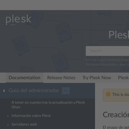
Ples
We log search terms to imp
For more information, read 
Documentation
Release Notes
Try Plesk Now
Plesk
Guía del administrador
···
This is d
A tener en cuenta tras la actualización a Plesk
Onyx
Creació
Información sobre Plesk
Servidores web
El grupo de apl