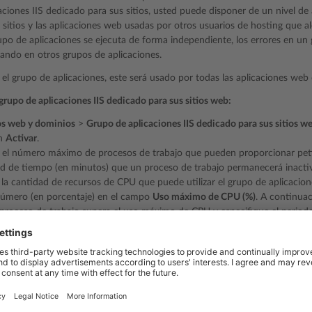
aciones IIS dedicado para sus sitios, usted puede disponer de un nivel de 
 sitios y las aplicaciones web usadas por otros usuarios de hosting que al
o de aplicaciones se ejecuta de forma independiente, los errores en un 
tando en otros grupos de aplicaciones.
 el grupo de aplicaciones, este será usado por todas las aplicaciones web 
 grupo de aplicaciones IIS dedicado para sus sitios web:
os web y dominios
>
Grupo de aplicaciones IIS dedicado para sus sitios w
en
Activar
.
 el número máximo de procesos de trabajo que pueden proporcionar petic
ad de tiempo (en minutos) que un proceso de trabajo permanecerá inacti
r la cantidad de recursos de CPU que puede utilizar el grupo de aplicacione
número (en porcentaje) en el campo
Uso máximo de CPU (%)
. A continuac
roceso de trabajo supera el uso máximo de CPU y especifique el periodo
ión del uso de la CPU en un grupo de aplicaciones. Cuando se supera el
ablecimiento, IIS restablece los contadores de CPU para el registro y los in
las opciones de reciclaje deseadas en función del tiempo o del consumo de
nte el grupo de aplicaciones IIS y así evitar inestabilidades que pueden o
o incluso pérdidas de memoria.
en
ACEPTAR
.