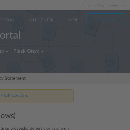
Partners
Blog
Contact us
PRICING
HELP CENTER
MORE
TRY FOR FREE
ortal
ol
Plesk Onyx
ity Statement
 Plesk Obsidian.
dows)
. Si su proveedor de servicios asignó un