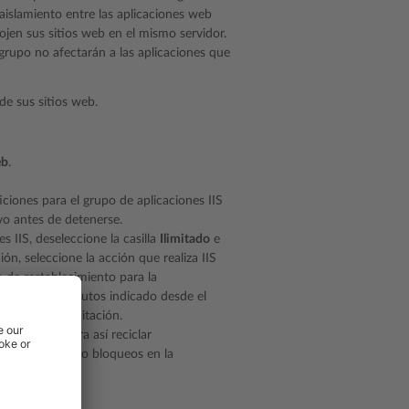
aislamiento entre las aplicaciones web
ojen sus sitios web en el mismo servidor.
grupo no afectarán a las aplicaciones que
de sus sitios web.
eb
.
iones para el grupo de aplicaciones IIS
vo antes de detenerse.
s IIS, deseleccione la casilla
Ilimitado
e
ión, seleccione la acción que realiza IIS
 de restablecimiento para la
 número de minutos indicado desde el
tervalos de limitación.
 recursos para así reciclar
casionar fallos o bloqueos en la