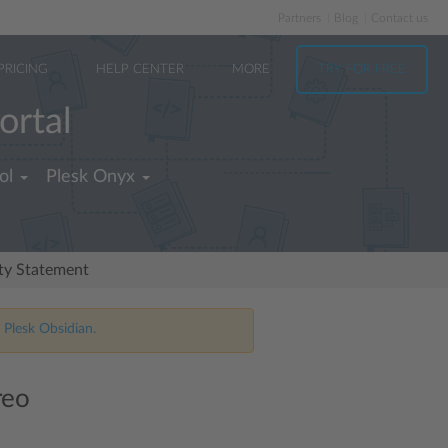
Partners
Blog
Contact us
PRICING
HELP CENTER
MORE
TRY FOR FREE
ortal
ol
Plesk Onyx
ity Statement
 Plesk Obsidian.
reo