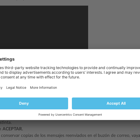
r el redireccionamiento de correo para una dirección de email:
reo
>
dirección de email
> pestaña
Redireccionamiento
.
a casilla
Activar reenvío de correo
.
 una o más direcciones de email a las que debe redireccionarse el correo 
 de email, sepárelas con espacios en blanco, comas, punto y comas o int
stinta.
en
ACEPTAR.
 conservar copias de los mensajes reenviados en el buzón de correo, vay