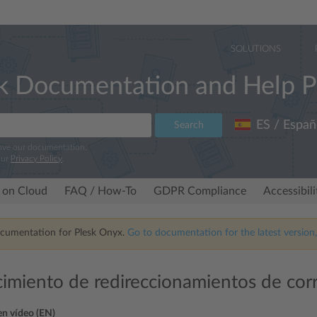
SOLUTIONS
k Documentation and Help P
ES / Españ
Search
rove our documentation.
our
Privacy Policy
.
 on Cloud
FAQ / How-To
GDPR Compliance
Accessibil
ocumentation for Plesk Onyx.
Go to documentation for the latest version,
cimiento de redireccionamientos de cor
 en vídeo (EN)