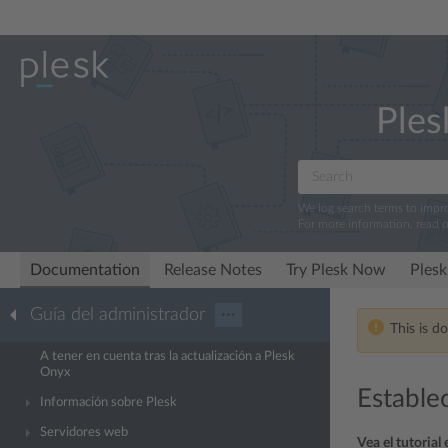
Ples
We log search terms to imp
For more information, read 
Documentation
Release Notes
Try Plesk Now
Plesk
Guía del administrador
···
This is d
A tener en cuenta tras la actualización a Plesk
Onyx
Estable
Información sobre Plesk
Servidores web
Vea el tutorial