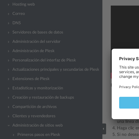
Hosting web
Correo
DNS
Servidores de bases de datos
Administración del servidor
Administración de Plesk
Personalización del interfaz de Plesk
Actualizaciones principales y secundarias de Plesk
Extensiones de Plesk
Para configura
Estadísticas y monitorización
Vaya a
Cor
Creación y restauración de backups
Seleccione l
Compartición de archivos
Especifique
direcciones
Clientes y revendedores
una línea di
Administración de sitios web
Haga clic 
Si no desea
Primeros pasos en Plesk