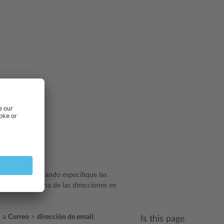
electrónico. Cuando especifique las
roduzca cada una de las direcciones en
a a
Correo
>
dirección de email
,
Is this page