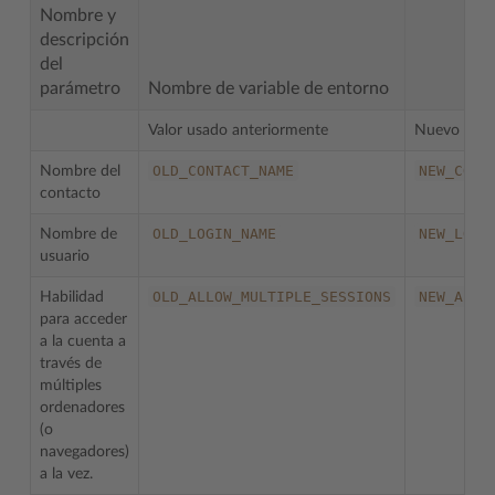
Nombre y
descripción
del
parámetro
Nombre de variable de entorno
Valor usado anteriormente
Nuevo valo
OLD_CONTACT_NAME
NEW_CONT
Nombre del
contacto
OLD_LOGIN_NAME
NEW_LOGI
Nombre de
usuario
OLD_ALLOW_MULTIPLE_SESSIONS
NEW_ALLO
Habilidad
para acceder
a la cuenta a
través de
múltiples
ordenadores
(o
navegadores)
a la vez.