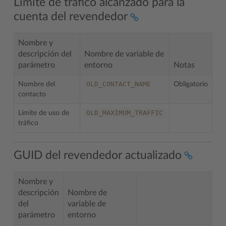
Límite de tráfico alcanzado para la
cuenta del revendedor
Nombre y
descripción del
Nombre de variable de
parámetro
entorno
Notas
OLD_CONTACT_NAME
Nombre del
Obligatorio
contacto
OLD_MAXIMUM_TRAFFIC
Límite de uso de
tráfico
GUID del revendedor actualizado
Nombre y
descripción
Nombre de
del
variable de
parámetro
entorno
No