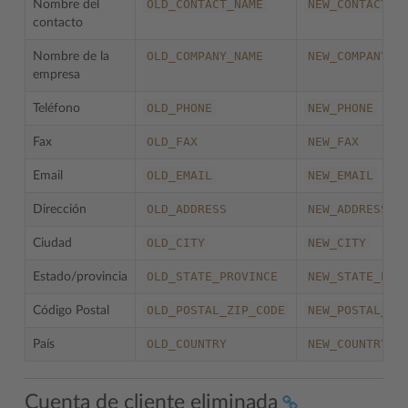
OLD_CONTACT_NAME
NEW_CONTACT_N
Nombre del
contacto
OLD_COMPANY_NAME
NEW_COMPANY_N
Nombre de la
empresa
OLD_PHONE
NEW_PHONE
Teléfono
OLD_FAX
NEW_FAX
Fax
OLD_EMAIL
NEW_EMAIL
Email
OLD_ADDRESS
NEW_ADDRESS
Dirección
OLD_CITY
NEW_CITY
Ciudad
OLD_STATE_PROVINCE
NEW_STATE_PRO
Estado/provincia
OLD_POSTAL_ZIP_CODE
NEW_POSTAL_ZI
Código Postal
OLD_COUNTRY
NEW_COUNTRY
País
Cuenta de cliente eliminada