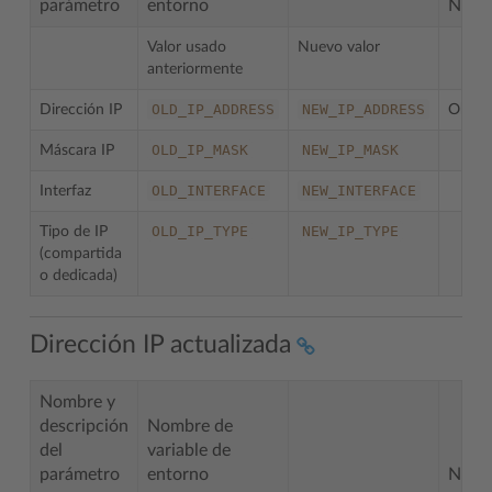
parámetro
entorno
Nota
Valor usado
Nuevo valor
anteriormente
OLD_IP_ADDRESS
NEW_IP_ADDRESS
Dirección IP
Obliga
OLD_IP_MASK
NEW_IP_MASK
Máscara IP
OLD_INTERFACE
NEW_INTERFACE
Interfaz
OLD_IP_TYPE
NEW_IP_TYPE
Tipo de IP
(compartida
o dedicada)
Dirección IP actualizada
Nombre y
descripción
Nombre de
del
variable de
parámetro
entorno
Nota