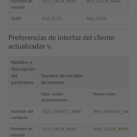
OLD_LOGIN_NAME
NEW_LOGIN_NAME
Nombre de
Obl
usuario
OLD_GUID
NEW_GUID
GUID
Preferencias de interfaz del cliente
actualizadas
Nombre y
descripción
del
Nombre de variable
parámetro
de entorno
Valor usado
Nuevo valor
anteriormente
OLD_CONTACT_NAME
NEW_CONTACT_NAME
Nombre del
contacto
OLD_LOGIN_NAME
NEW_LOGIN_NAME
Nombre de
usuario