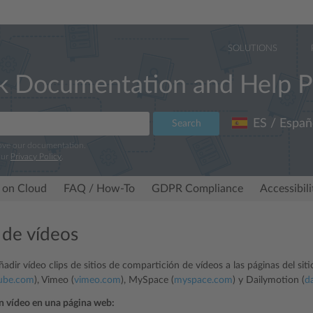
SOLUTIONS
k Documentation and Help P
ES / Españ
Search
rove our documentation.
our
Privacy Policy
.
 on Cloud
FAQ / How-To
GDPR Compliance
Accessibil
 de vídeos
adir vídeo clips de sitios de compartición de vídeos a las páginas del sit
ube.com
), Vimeo (
vimeo.com
), MySpace (
myspace.com
) y Dailymotion (
d
un vídeo en una página web: