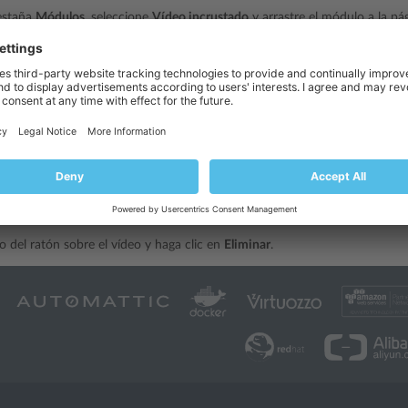
pestaña
Módulos
, seleccione
Vídeo incrustado
y arrastre el módulo a la pág
vínculo al vídeo o seleccione la opción
Código a insertar
si ha obtenido un
a continuación pegue el código.
ndo añada un vídeo de YouTube a la página web, le recomendamos no utili
ue empieza por «<object…». De hacerlo, el diseño de la página web no s
os móviles.
en
ACEPTAR
.
un vídeo:
o del ratón sobre el vídeo y haga clic en
Eliminar
.