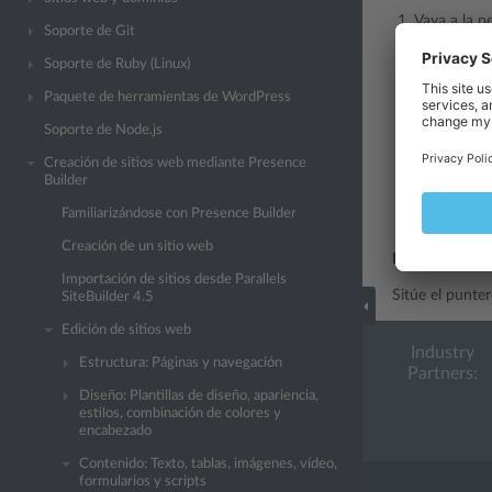
Vaya a la 
Soporte de Git
Inserte un 
Soporte de Ruby (Linux)
archivos y 
Paquete de herramientas de WordPress
Nota:
cua
Soporte de Node.js
YouTube q
Creación de sitios web mediante Presence
dispositiv
Builder
Familiarizándose con Presence Builder
Haga clic 
Creación de un sitio web
Para eliminar 
Importación de sitios desde Parallels
Sitúe el punter
SiteBuilder 4.5
Edición de sitios web
Industry
Estructura: Páginas y navegación
Partners:
Diseño: Plantillas de diseño, apariencia,
estilos, combinación de colores y
encabezado
Contenido: Texto, tablas, imágenes, vídeo,
formularios y scripts