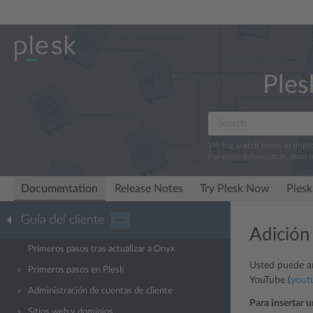
Ples
We log search terms to imp
For more information, read 
Documentation
Release Notes
Try Plesk Now
Plesk
Guía del cliente
···
Adición
Primeros pasos tras actualizar a Onyx
Usted puede añ
Primeros pasos en Plesk
YouTube (
yout
Administración de cuentas de cliente
Para insertar 
Sitios web y dominios