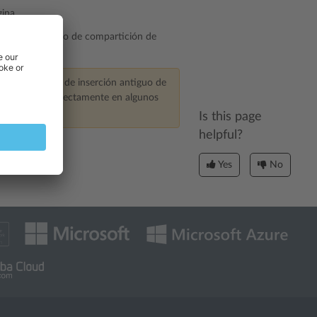
ina.
 código del sitio de compartición de
zar el código de inserción antiguo de
e mostrará correctamente en algunos
Is this page
helpful?
Yes
No