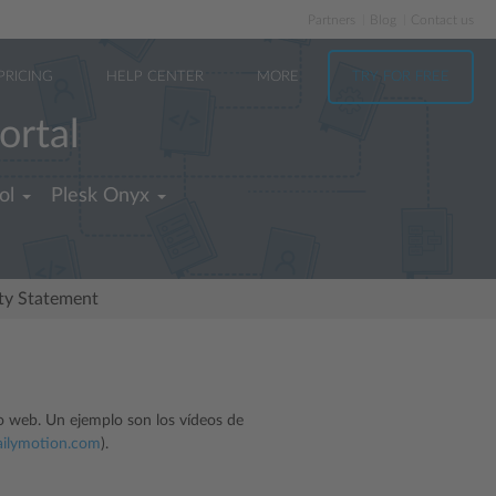
Partners
Blog
Contact us
PRICING
HELP CENTER
MORE
TRY FOR FREE
ortal
ol
Plesk Onyx
ity Statement
io web. Un ejemplo son los vídeos de
ailymotion.com
).