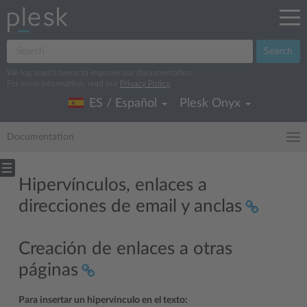
Search
We log search terms to improve our documentation.
For more information, read our
Privacy Policy
.
ES / Español
Plesk Onyx
Documentation
Hipervínculos, enlaces a
direcciones de email y anclas
Creación de enlaces a otras
páginas
Para insertar un hipervínculo en el texto: