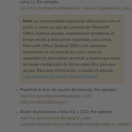
coma (;). Por ejemplo:
mailto:postmaster@example.com,mail@example.com.
Nota:
es recomendable separar las direcciones con un
punto y coma, ya que los usuarios de Microsoft
Office Outlook pueden experimentar problemas al
enviar emails a direcciones separadas con comas.
Microsoft Office Outlook 2003 y las versiones
posteriores no reconocen la coma como un
separador de direcciones de email, a menos que estas
se hayan configurado de forma específica para que
así sea. Para más información, consulte el artículo
http://support.microsoft.com/kb/820868
.
Predefinir la línea de asunto del mensaje. Por ejemplo:
mailto:postmaster@example.com?
subject=My%20Subject
.
Añadir destinatarios a listas CC y CCO. Por ejemplo:
mailto:postmaster@example.com?
subject=My%20Subject&cc=address1@example.com&bc