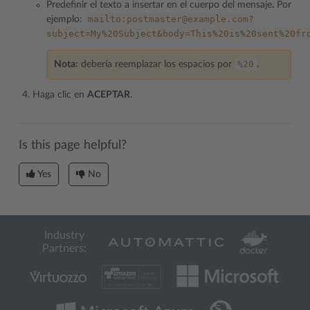
Predefinir el texto a insertar en el cuerpo del mensaje. Por
mailto:postmaster@example.com?
ejemplo:
subject=My%20Subject&body=This%20is%20sent%20fr
%20
Nota:
debería reemplazar los espacios por
.
Haga clic en
ACEPTAR
.
Is this page helpful?
Yes
No
Industry
Partners: