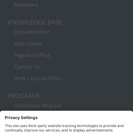
Extensions
KNOWLEDGE BASE
Documentation
Help Center
Migrate to Plesk
Contact Us
Plesk Lifecycle Policy
PROGRAMS
Contributor Program
Partner Program