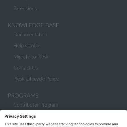
Extensions
KNOWLEDGE BASE
Documentation
Help Center
Migrate to Plesk
Contact Us
Plesk Lifecycle Policy
PROGRAMS
Contributor Program
Partner Program