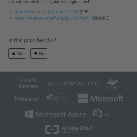
notaciones, visite las siguientes páginas web:
https://tools.ietf.org/html/rfc7208
(SPF)
https://datatracker.ietf.org/doc/rfc7489/
(DMARC)
Is this page helpful?
Yes
No
Industry
Partners: