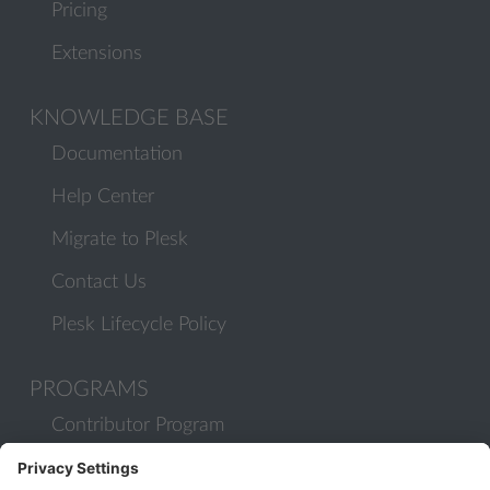
Pricing
Extensions
KNOWLEDGE BASE
Documentation
Help Center
Migrate to Plesk
Contact Us
Plesk Lifecycle Policy
PROGRAMS
Contributor Program
Partner Program