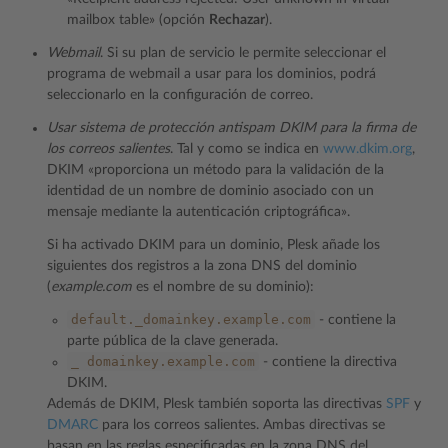
mailbox table» (opción
Rechazar
).
Webmail
. Si su plan de servicio le permite seleccionar el
programa de webmail a usar para los dominios, podrá
seleccionarlo en la configuración de correo.
Usar sistema de protección antispam DKIM para la firma de
los correos salientes
. Tal y como se indica en
www.dkim.org
,
DKIM «proporciona un método para la validación de la
identidad de un nombre de dominio asociado con un
mensaje mediante la autenticación criptográfica».
Si ha activado DKIM para un dominio, Plesk añade los
siguientes dos registros a la zona DNS del dominio
(
example.com
es el nombre de su dominio):
default._domainkey.example.com
- contiene la
parte pública de la clave generada.
_
domainkey.example.com
- contiene la directiva
DKIM.
Además de DKIM, Plesk también soporta las directivas
SPF
y
DMARC
para los correos salientes. Ambas directivas se
basan en las reglas especificadas en la zona DNS del