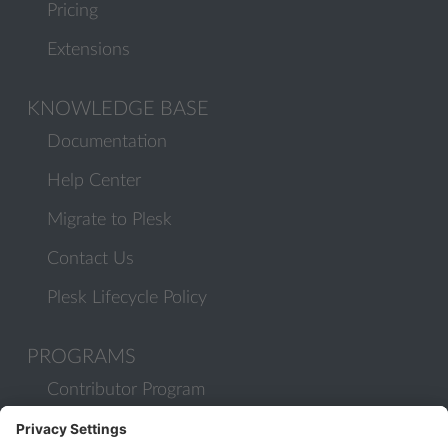
Pricing
Extensions
KNOWLEDGE BASE
Documentation
Help Center
Migrate to Plesk
Contact Us
Plesk Lifecycle Policy
PROGRAMS
Contributor Program
Partner Program