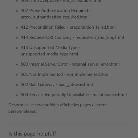
406 Not Acceptable - not_acceptable.html
407 Proxy Authentication Required -
proxy_authentication_required.html
412 Precondition Failed - precondition_failed.html
414 Request-URI Too Long - request-uri_too_long.html
415 Unsupported Media Type -
unsupported_media_type.html
500 Internal Server Error - internal_server_error.html
501 Not Implemented - not_implemented.html
502 Bad Gateway - bad_gateway.html
503 Service Temporarily Unavailable - maintenance.html
Désormais, le serveur Web affiche les pages d’erreur
personnalisées.
Is this page helpful?