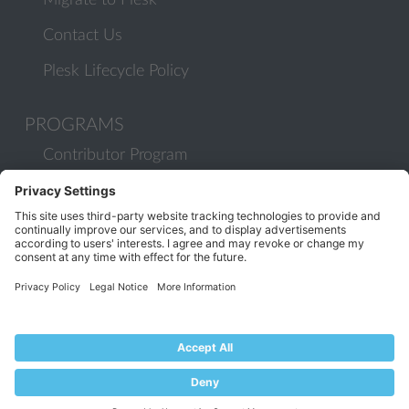
Migrate to Plesk
Contact Us
Plesk Lifecycle Policy
PROGRAMS
Contributor Program
Partner Program
COMMUNITY
Blog
Forums
Plesk University
© 2026 WebPros International GmbH. All rights reserved. Plesk and