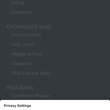
Pricing
Extensions
KNOWLEDGE BASE
Documentation
Help Center
Migrate to Plesk
Contact Us
Plesk Lifecycle Policy
PROGRAMS
Contributor Program
Partner Program