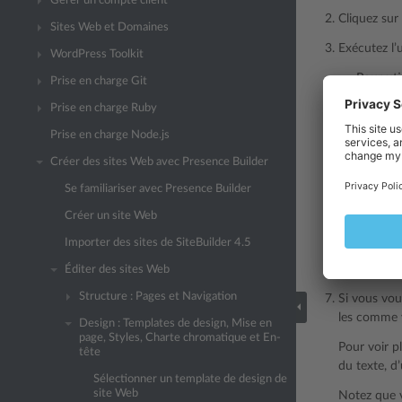
Gérer un compte client
Cliquez sur
Sites Web et Domaines
Exécutez l’
WordPress Toolkit
Pour uti
Prise en charge Git
mot-clé
Prise en charge Ruby
Web, co
Pour uti
Prise en charge Node.js
voulez u
Créer des sites Web avec Presence Builder
Pour su
Se familiariser avec Presence Builder
Si vous vou
Créer un site Web
Sous
Affich
tête.
Importer des sites de SiteBuilder 4.5
Si vous vou
Éditer des sites Web
Structure : Pages et Navigation
Si vous vou
les comme v
Design : Templates de design, Mise en
page, Styles, Charte chromatique et En-
Pour voir p
tête
du texte, d’
Sélectionner un template de design de
site Web
Notez que v