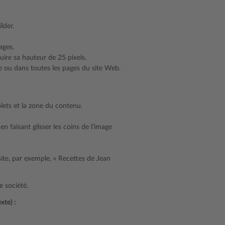
lder.
ages.
uire sa hauteur de 25 pixels.
e ou dans toutes les pages du site Web.
olets et la zone du contenu.
n faisant glisser les coins de l’image
site, par exemple, « Recettes de Jean
e société.
xte) :