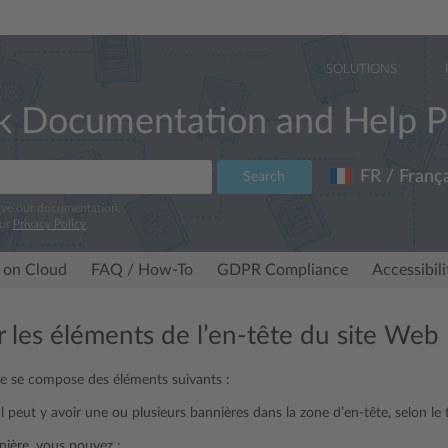
SOLUTIONS
k Documentation and Help P
FR / França
Search
ove our documentation.
our
Privacy Policy
.
 on Cloud
FAQ / How-To
GDPR Compliance
Accessibil
 les éléments de l’en-tête du site Web
ite se compose des éléments suivants :
 Il peut y avoir une ou plusieurs bannières dans la zone d’en-tête, selon l
nière, vous pouvez :