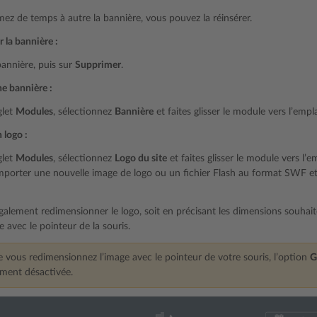
mez de temps à autre la bannière, vous pouvez la réinsérer.
 la bannière :
bannière, puis sur
Supprimer
.
ne bannière :
glet
Modules
, sélectionnez
Bannière
et faites glisser le module vers l’emp
 logo :
glet
Modules
, sélectionnez
Logo du site
et faites glisser le module vers l’
porter une nouvelle image de logo ou un fichier Flash au format SWF et l
lement redimensionner le logo, soit en précisant les dimensions souhaitées
e avec le pointeur de la souris.
 vous redimensionnez l’image avec le pointeur de votre souris, l’option
G
ment désactivée.