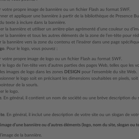
 votre propre image de bannière ou un fichier Flash au format SWF.
nner et appliquer une bannière à partir de la bibliothèque de Presence Bui
du texte à inclure dans la bannière.
r la bannière et utiliser un arrière-plan agrémenté d’une couleur ou d’im
r la bannière et tous les autres éléments de la zone de l’en-tête pour réd
 la bannière vers la zone du contenu et l’insérer dans une page spécifiqu
ogo
. Pour le logo, vous pouvez :
 votre propre image de logo ou un fichier Flash au format SWF.
 le logo de l’en-tête vers d’autres parties des pages Web, telles que les v
des images de logo dans les zones
DESIGN
pour l’ensemble du site Web.
ionner le logo soit en précisant les dimensions souhaitées en pixels, soit e
pointeur de la souris.
r le logo.
e
. En général, il contient un nom de société ou une brève description du 
ite
. En général, il inclut une description de votre site ou un slogan de votr
image d’une bannière ou d’autres éléments (logo, nom du site, slogan ou te
l’image de la bannière.