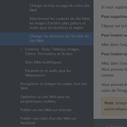
Changer la mise en page de votre site
Si vous suppri
Web
Pour supprimer
Sélectionner les couleurs du site Web,
les images d’arrière-plan, polices et
Cliquez sur la 
styles pour les bordures et angles
Pour insérer u
Changer les éléments de l’en-tête du
site Web
Allez dans l’on
Contenu : Texte, Tableaux, Images,
Vidéos, Formulaires et Scripts
Pour insérer un
Sites Web multilingues
Allez dans l’on
Vous pouvez im
Paramètres et outils pour les
centrer.
Webmasters
Enregistrer et charger les copies d’un site
Vous pouvez éga
Web
coins de l’imag
Optimiser un site Web pour les
périphériques mobiles
Note:
lorsque
automatique
Publier un site Web sur Internet
Publier une copie d’un site Web sur
Facebook