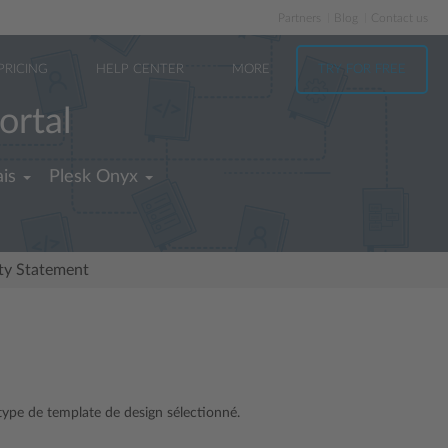
Partners
Blog
Contact us
PRICING
HELP CENTER
MORE
TRY FOR FREE
ortal
is
Plesk Onyx
ity Statement
e type de template de design sélectionné.