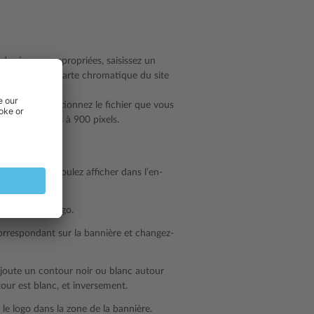
 des images appropriées, saisissez un
nt pas à la charte chromatique du site
nvoyer
et sélectionnez le fichier que vous
nce inférieures à 900 pixels.
u le bas.
ts que vous voulez afficher dans l’en-
 l’image du logo.
correspondant sur la bannière et changez-
ajoute un contour noir ou blanc autour
ntour est blanc, et inversement.
le logo dans la zone de la bannière.