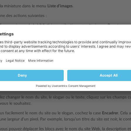
 la miniature dans le menu
Liste d’images
.
une des actions suivantes :
liser une image de la bibliothèque, sélectionnez cette image. Pour trouver
 dans le champ de recherche. Pour masquer les images qui ne corresponde
chez la case
Conforme à la charte chromatique
.
liser votre propre image ou un fichier flash au format SWF, cliquez sur
E
tiliser. Les images doivent être aux formats GIF, JPEG et PNG ; de préfére
pprimer une image, sélectionnez l’option
Aucune image
.
lez redimensionner une bannière, faites glisser l’icône
vers le haut o
er les éléments de la bannière
, cochez les cases correspondant aux élémen
lez supprimer une image de logo ou envoyer votre propre logo, cliquez sur
lez changer le nom du site, le slogan ou le texte, cliquez sur les champs 
ous le souhaitez.
lus facilement le nom du site ou le slogan, cochez la case
Encadrer
. Cela 
une largeur d’un pixel. Par exemple, lorsqu’un titre du site est noir, le co
ous pouvez déplacer les blocs avec le nom du site Web, la description et 