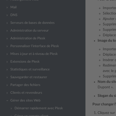
Mail
Importer
Sélectio
DNS
Ajouter 
Serveurs de bases de données
Supprime
Supprime
Administration du serveur
Déplacer
Administration de Plesk
Image du l
Personnaliser l’interface de Plesk
Importer
Mises à jour et à niveau de Plesk
Déplacer
Insérer 
Extensions de Plesk
Redimens
Statistiques et surveillance
avec le 
Supprime
Sauvegarder et restaurer
Nom du sit
Partager des fichiers
Dupont ».
Clients et revendeurs
Slogan du s
Gérer des sites Web
Pour changer l’
Démarrer rapidement avec Plesk
Cliquez sur 