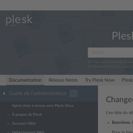
Ples
We log search terms to impr
For more information, read 
Documentation
Release Notes
Try Plesk Now
Plesk
Guide de l’administrateur
···
Changer
Après mise à niveau vers Plesk Onyx
L’en-tête du s
À propos de Plesk
Bannières
.
Serveurs Web
Pour la ban
Hébergement Web