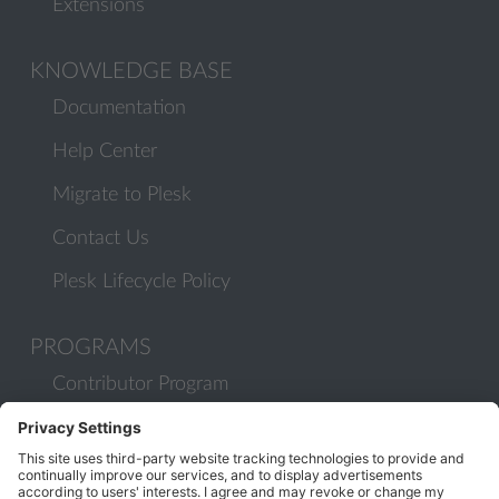
Extensions
KNOWLEDGE BASE
Documentation
Help Center
Migrate to Plesk
Contact Us
Plesk Lifecycle Policy
PROGRAMS
Contributor Program
Partner Program
COMMUNITY