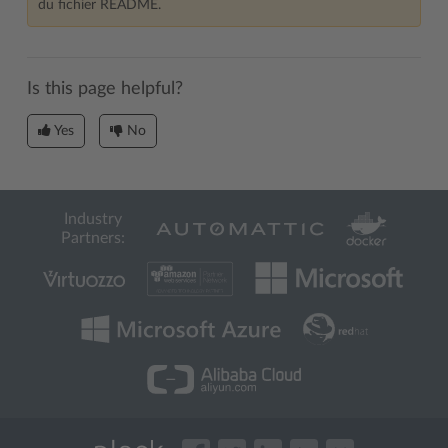
du fichier README.
Is this page helpful?
Yes
No
Industry
Partners: