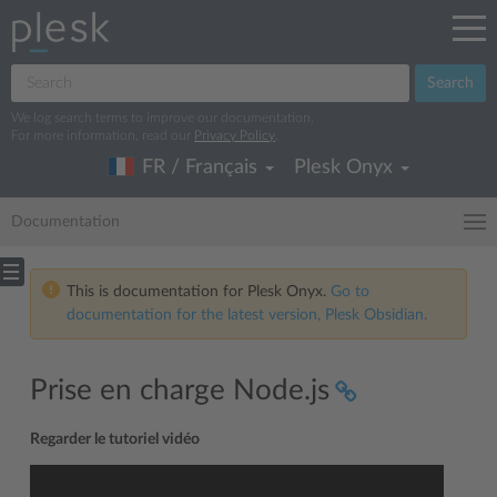
Search
We log search terms to improve our documentation.
For more information, read our
Privacy Policy
.
FR / Français
Plesk Onyx
Documentation
This is documentation for Plesk Onyx.
Go to
documentation for the latest version, Plesk Obsidian.
Prise en charge Node.js
Regarder le tutoriel vidéo