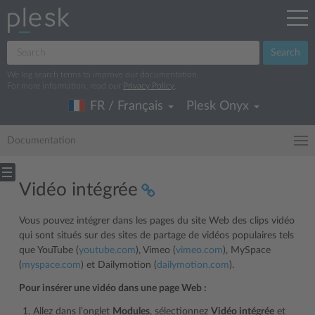
Search
We log search terms to improve our documentation.
For more information, read our
Privacy Policy
.
FR / Français
Plesk Onyx
Documentation
Vidéo intégrée
Vous pouvez intégrer dans les pages du site Web des clips vidéo
qui sont situés sur des sites de partage de vidéos populaires tels
que YouTube (
youtube.com
), Vimeo (
vimeo.com
), MySpace
(
myspace.com
) et Dailymotion (
dailymotion.com
).
Pour insérer une vidéo dans une page Web :
Allez dans l’onglet
Modules
, sélectionnez
Vidéo intégrée
et