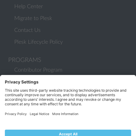
Help Center
Migrate to Plesk
Contact Us
Plesk Lifecycle Policy
PROGRAMS
Contributor Program
Partner Program
COMMUNITY
Blog
Forums
Plesk University