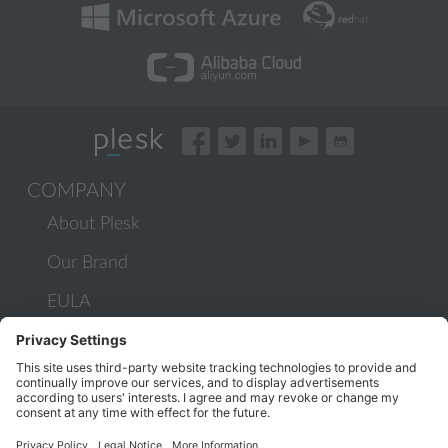
COMPANY
About Plesk
Our Brand
EULA
Terms of Use
Legal
Privacy Policy