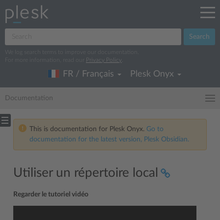
Search
We log search terms to improve our documentation.
For more information, read our
Privacy Policy
.
FR / Français
Plesk Onyx
Documentation
This is documentation for Plesk Onyx.
Go to
documentation for the latest version, Plesk Obsidian.
Utiliser un répertoire local
Regarder le tutoriel vidéo