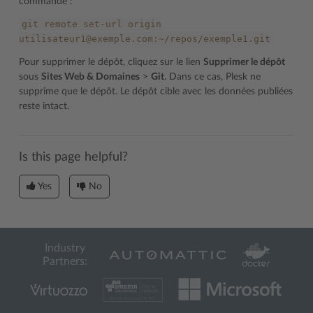
commande :
git
remote
set-url
origin
utilisateur1@exemple.com:~/repos/exemple1.git
Pour supprimer le dépôt, cliquez sur le lien
Supprimer le dépôt
sous
Sites Web & Domaines
>
Git
. Dans ce cas, Plesk ne
supprime que le dépôt. Le dépôt cible avec les données publiées
reste intact.
Is this page helpful?
Yes
No
Industry
Partners: