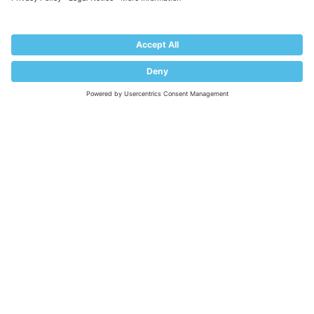
Impressum
PRODUCT
Pricing
Extensions
KNOWLEDGE BASE
Documentation
Help Center
Migrate to Plesk
Contact Us
Plesk Lifecycle Policy