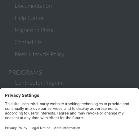
Documentation
Help Center
Migrate to Plesk
Contact Us
Plesk Lifecycle Policy
PROGRAMS
Contributor Program
Partner Program
COMMUNITY
Blog
Forums