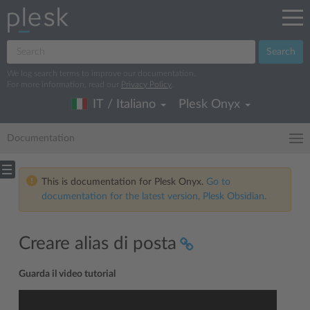
Search
We log search terms to improve our documentation.
For more information, read our
Privacy Policy
.
IT / Italiano
Plesk Onyx
Documentation
This is documentation for Plesk Onyx.
Go to
documentation for the latest version, Plesk Obsidian.
Creare alias di posta
Guarda il video tutorial