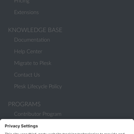
Pricing
Extensions
KNOWLEDGE BASE
Documentation
Help Center
Migrate to Plesk
Contact Us
Plesk Lifecycle Policy
PROGRAMS
Contributor Program
Partner Program