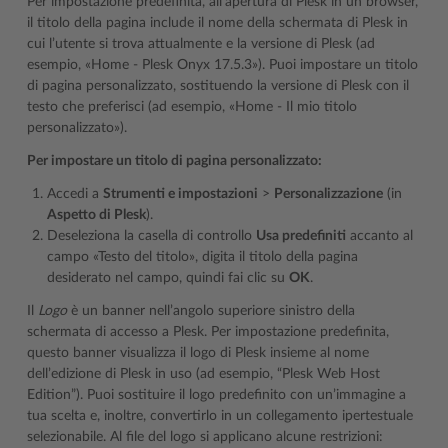
Per impostazione predefinita, all’apertura di Plesk in un browser,
il titolo della pagina include il nome della schermata di Plesk in
cui l’utente si trova attualmente e la versione di Plesk (ad
esempio, «Home - Plesk Onyx 17.5.3»). Puoi impostare un titolo
di pagina personalizzato, sostituendo la versione di Plesk con il
testo che preferisci (ad esempio, «Home - Il mio titolo
personalizzato»).
Per impostare un titolo di pagina personalizzato:
Accedi a
Strumenti e impostazioni
>
Personalizzazione
(in
Aspetto di Plesk
).
Deseleziona la casella di controllo
Usa predefiniti
accanto al
campo «Testo del titolo», digita il titolo della pagina
desiderato nel campo, quindi fai clic su
OK
.
Il
Logo
è un banner nell’angolo superiore sinistro della
schermata di accesso a Plesk. Per impostazione predefinita,
questo banner visualizza il logo di Plesk insieme al nome
dell’edizione di Plesk in uso (ad esempio, “Plesk Web Host
Edition”). Puoi sostituire il logo predefinito con un’immagine a
tua scelta e, inoltre, convertirlo in un collegamento ipertestuale
selezionabile. Al file del logo si applicano alcune restrizioni: