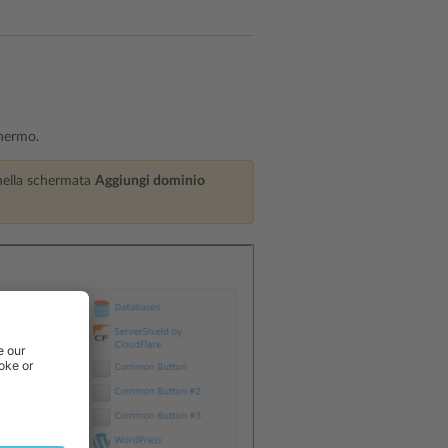
chermo.
 nella schermata
Aggiungi dominio