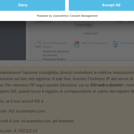
elezionerai l’opzione consigliata, dovrai connettere le relative impostazi
minio sul lato del registrar. A tale fine, inserisci l’indirizzo IP del server 
rar. Per ottenere l’IP segui queste istruzioni: vai su
Siti web e domini
> nom
egistro NS, quindi trova il registro A corrispondente al valore del registro N
o, se il tuo record NS è
com. NS ns.esempio.com
,
record A con
ns.example.com, ad esempio,
o.com. A 192.0.2.12