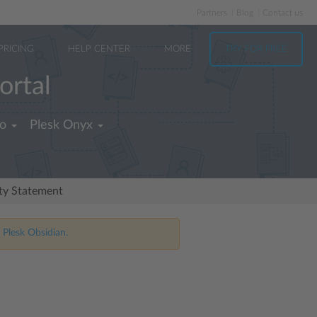
Partners
Blog
Contact us
PRICING
HELP CENTER
MORE
TRY FOR FREE
ortal
no
Plesk Onyx
ity Statement
 Plesk Obsidian.