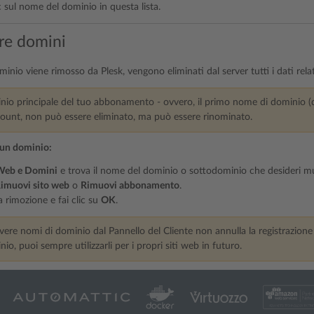
ic sul nome del dominio in questa lista.
re domini
io viene rimosso da Plesk, vengono eliminati dal server tutti i dati relat
nio principale del tuo abbonamento - ovvero, il primo nome di dominio (d
ccount, non può essere eliminato, ma può essere rinominato.
 un dominio:
 Web e Domini
e trova il nome del dominio o sottodominio che desideri m
imuovi sito web
o
Rimuovi abbonamento
.
 rimozione e fai clic su
OK
.
re nomi di dominio dal Pannello del Cliente non annulla la registrazione d
io, puoi sempre utilizzarli per i propri siti web in futuro.