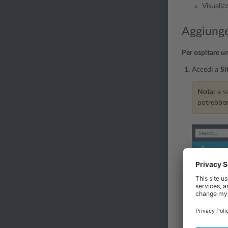
Visualizz
Aggiunge
Per ospitare u
Accedi a
Si
Nota:
a se
potrebber