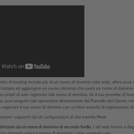
etto di hosting include più di un nome di dominio (sito web), allora puoi
di iniziare ad aggiungere un nuovo dominio che userà un nome di dominio
 accertati di aver registrato tale nome di dominio. Se il tuo provider di hosti
, puoi eseguire tale operazione direttamente dal Pannello del Cliente, nel
 registrare il tuo nome di dominio con un’altra autorità di registrazione d
ostare i seguenti tipi di configurazioni di sito tramite Plesk:
dirizzato da un nome di dominio di secondo livello.
I siti web hanno a disp
rizzo Internet univoco (nome di dominio), come
esempio.com
.