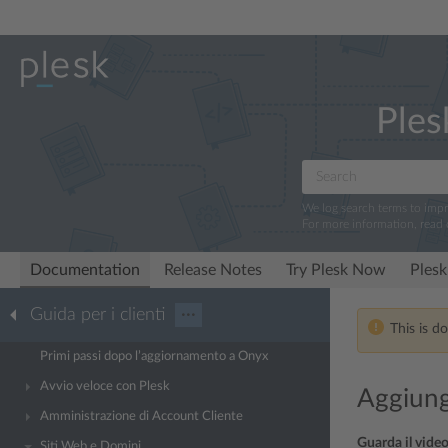
Ples
We log search terms to imp
For more information, read
Documentation
Release Notes
Try Plesk Now
Plesk
Guida per i clienti
···
This is d
Primi passi dopo l’aggiornamento a Onyx
Avvio veloce con Plesk
Aggiung
Amministrazione di Account Cliente
Guarda il video
Siti Web e Domini