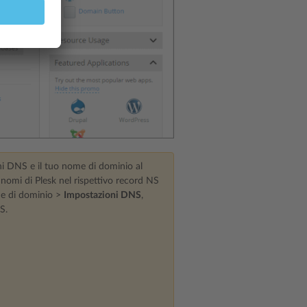
oni DNS e il tuo nome di dominio al
di nomi di Plesk nel rispettivo record NS
e di dominio >
Impostazioni DNS
,
S.