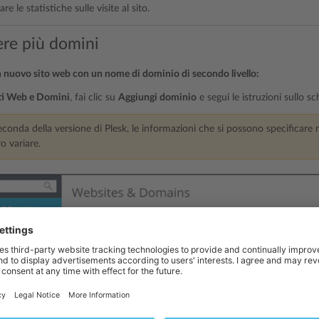
are le statistiche sulle visite al sito.
re più domini
n nuovo sito web con un nome di dominio di secondo livello:
ti Web e Domini
, fai clic su
Aggiungi dominio
e segui le istruzioni sullo s
conda della versione di Plesk, le informazioni che si possono specificare
o variare.