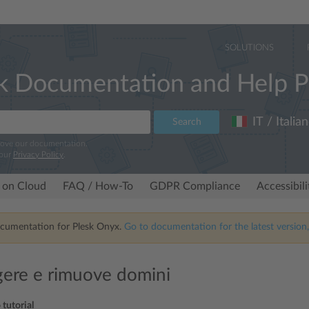
SOLUTIONS
k Documentation and Help P
IT / Italia
Search
rove our documentation.
 our
Privacy Policy
.
 on Cloud
FAQ / How-To
GDPR Compliance
Accessibil
ocumentation for Plesk Onyx.
Go to documentation for the latest version,
ere e rimuove domini
 tutorial