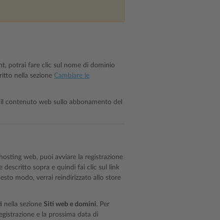
nt, potrai fare clic sul nome di dominio
ritto nella sezione
Cambiare le
are il contenuto web sullo abbonamento del
l’hosting web, puoi avviare la registrazione
escritto sopra e quindi fai clic sul link
uesto modo, verrai reindirizzato allo store
i
nella sezione
Siti web e domini
. Per
egistrazione e la prossima data di