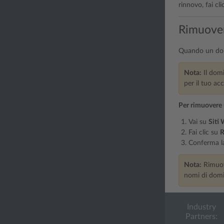
rinnovo, fai cl
Rimuove
Quando un domin
Nota:
Il domi
per il tuo a
Per rimuovere
Vai su
Siti
Fai clic su
R
Conferma la
Nota:
Rimuove
nomi di domin
Industry
Partners: