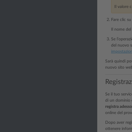
Il valore
Fare clic s
Il nome del
Se l’operaz
del nuovo s
impostazion
Sarà quindi pos
nuovo sito web
Registra
Se il tuo servi
di un dominio d
registra adesso
online del prov
Dopo aver regi
ottenere inform