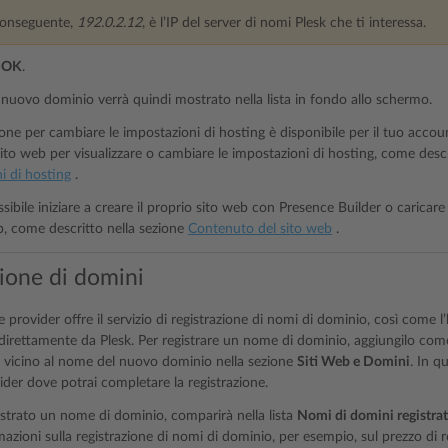
 conseguente,
192.0.2.12
, è l’IP del server di nomi Plesk che ti interessa.
u
OK
.
 nuovo dominio verrà quindi mostrato nella lista in fondo allo schermo.
ione per cambiare le impostazioni di hosting è disponibile per il tuo accou
ito web per visualizzare o cambiare le impostazioni di hosting, come desc
i di hosting
.
sibile iniziare a creare il proprio sito web con Presence Builder o caric
, come descritto nella sezione
Contenuto del sito web
.
zione di domini
ce provider offre il servizio di registrazione di nomi di dominio, così come 
irettamente da Plesk. Per registrare un nome di dominio, aggiungilo come d
vicino al nome del nuovo dominio nella sezione
Siti Web e Domini
. In q
ider dove potrai completare la registrazione.
strato un nome di dominio, comparirà nella lista
Nomi di domini registrat
azioni sulla registrazione di nomi di dominio, per esempio, sul prezzo di r