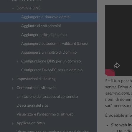
Domini e DNS
Aggiungere e rimuove domini
Aggiunta di sottodomini
Aggiungere alias di dominio
Aggiungere sottodomini wildcard (Linux)
Aggiungere un Inoltro di Dominio
Configurazione DNS per un dominio
Configurare DNSSEC per un dominio
Impostazioni di Hosting
Se il tuo pacch
server. Prima 
Contenuto del sito web
esempio.com
,
Limitazione dell’accesso al contenuto
nomi di dominio
Descrizioni del sito
sarà necessario
Visualizzare l’anteprima di siti web
È possibile imp
Applicazioni Web
Sito web in
Un indi