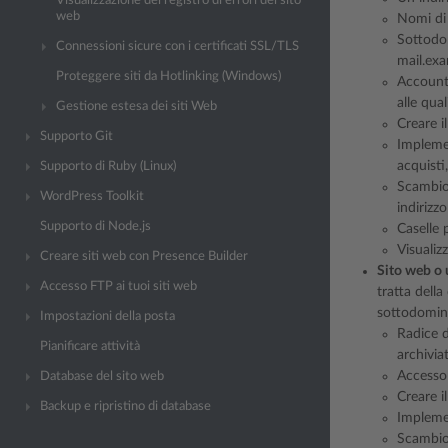
Visualizzazione del registro di errori del sito
web
Nomi di 
Sottodom
Connessioni sicure con i certificati SSL/TLS
mail.ex
Proteggere siti da Hotlinking (Windows)
Account 
alle qua
Gestione estesa dei siti Web
Creare i
Supporto Git
Implemen
acquisti
Supporto di Ruby (Linux)
Scambio 
WordPress Toolkit
indirizzo
Supporto di Node.js
Caselle p
Visualizz
Creare siti web con Presence Builder
Sito web o 
Accesso FTP ai tuoi siti web
tratta della
sottodomini
Impostazioni della posta
Radice d
Pianificare attività
archivia
Accesso 
Database del sito web
Creare i
Backup e ripristino di database
Implemen
Scambio 