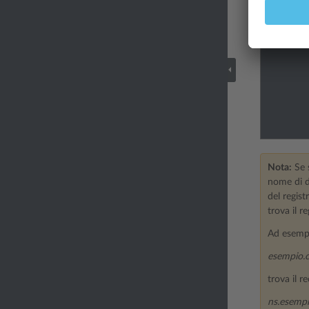
Nota:
Se s
nome di do
del regist
trova il r
Ad esempi
esempio.
trova il 
ns.esempi