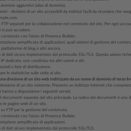
dominio aggiuntivi (alias di dominio).
ini - divisioni di un sito accessibili da indirizzi facili da ricordare che ve
ample.com.
FTP separati per la collaborazione nel contenuto del sito. Per ogni account
li si può accedere.
l contenuto con l’aiuto di Presence Builder.
tazione semplificata di applicazioni, quali sistemi di gestione dei contenuti,
, piattaforme di blog e altri ancora.
di dati sicuro implementato dal protocollo SSL/TLS. Questa azione richie
 IP dedicato, non condiviso tra altri utenti e siti.
ostali e liste di distribuzione.
are le statistiche sulle visite al sito.
una divisione di un sito web indirizzato da un nome di dominio di terzo liv
 divisione di un sito esistente. Presenta un indirizzo Internet che comprend
 hanno a disposizione i seguenti servizi:
i documenti separata dal sito principale. La radice dei documenti è una d
te le pagine web di un sito.
su FTP per la gestione del contenuto.
l contenuto con l’aiuto di Presence Builder.
tazione semplificata di applicazioni.
di dati sicuro implementato dal protocollo SSL/TLS.