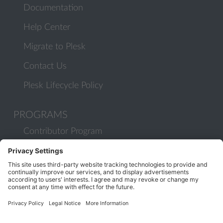
Documentation
Help Center
Migrate to Plesk
Contact Us
Plesk Lifecycle Policy
PROGRAMS
Contributor Program
Partner Program
COMMUNITY
Blog
Forums