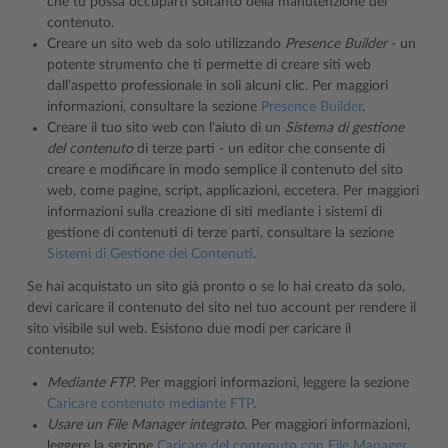
che tu possa occuparti soltanto della manutenzione del
contenuto.
Creare un sito web da solo utilizzando
Presence Builder
- un
potente strumento che ti permette di creare siti web
dall’aspetto professionale in soli alcuni clic. Per maggiori
informazioni, consultare la sezione
Presence Builder
.
Creare il tuo sito web con l’aiuto di un
Sistema di gestione
del contenuto
di terze parti - un editor che consente di
creare e modificare in modo semplice il contenuto del sito
web, come pagine, script, applicazioni, eccetera. Per maggiori
informazioni sulla creazione di siti mediante i sistemi di
gestione di contenuti di terze parti, consultare la sezione
Sistemi di Gestione dei Contenuti
.
Se hai acquistato un sito già pronto o se lo hai creato da solo,
devi caricare il contenuto del sito nel tuo account per rendere il
sito visibile sul web. Esistono due modi per caricare il
contenuto:
Mediante FTP
. Per maggiori informazioni, leggere la sezione
Caricare contenuto mediante FTP
.
Usare un File Manager integrato
. Per maggiori informazioni,
leggere la sezione
Caricare del contenuto con File Manager
.