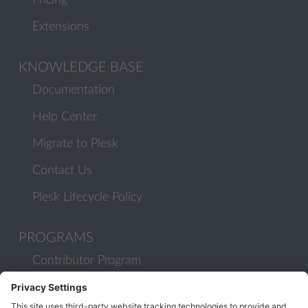
Pricing
Extensions
KNOWLEDGE BASE
Documentation
Help Center
Migrate to Plesk
Contact Us
Plesk Lifecycle Policy
PROGRAMS
Contributor Program
Partner Program