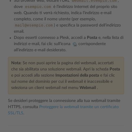
webmail.esempio.com
Sul browser web, visitare l’URL
,
esempio.com
dove
è l’indirizzo Internet del proprio sito
web. Quando ti verrà richiesto, indica l’indirizzo e-mail
completo, come il nome utente (per esempio,
mail@esempio.com
) e specifica la password dell’indirizzo
email.
Dopo esserti connesso a Plesk, accedi a
Posta
e, nella lista di
indirizzi e-mail, fai clic sull’icona
corrispondente
all’indirizzo e-mail desiderato.
Nota:
Se non puoi aprire la pagina del webmail, accertati
che sia abilitata una soluzione webmail. Apri la scheda
Posta
e poi accedi alla sezione
Impostazioni della posta
e fai clic
sul nome del dominio per cui il webmail è inaccessibile e
seleziona un client webmail nel menu
Webmail
.
Se desideri proteggere la connessione alla tua webmail tramite
HTTPS, consulta
Proteggere la webmail tramite un certificato
SSL/TLS
.