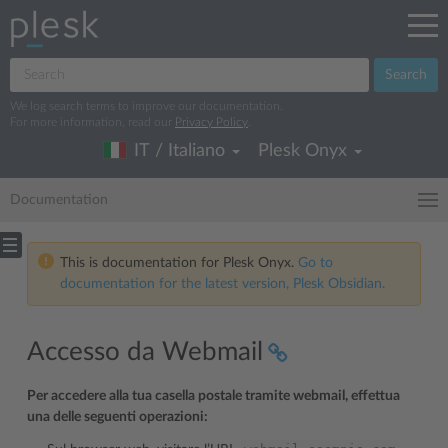
Search
We log search terms to improve our documentation.
For more information, read our
Privacy Policy
.
IT / Italiano
Plesk Onyx
Documentation
This is documentation for Plesk Onyx.
Go to
documentation for the latest version, Plesk Obsidian.
Accesso da Webmail
Per accedere alla tua casella postale tramite webmail, effettua
una delle seguenti operazioni: