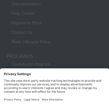
Documentation
Help Center
Migrate to Plesk
Contact Us
Plesk Lifecycle Policy
PROGRAMS
Contributor Program
Partner Program
COMMUNITY
Blog
Forums